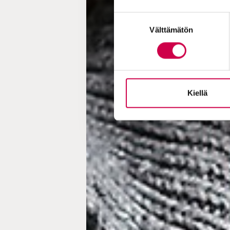
Suostumuksen
Välttämätön
valinta
Kiellä