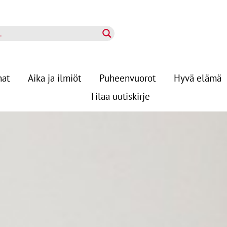
nat
Aika ja ilmiöt
Puheenvuorot
Hyvä elämä
Tilaa uutiskirje