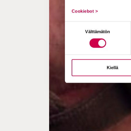
Cookiebot >
Suostumuksen
Välttämätön
valinta
Kiellä