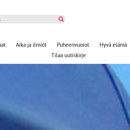
nat
Aika ja ilmiöt
Puheenvuorot
Hyvä elämä
Tilaa uutiskirje