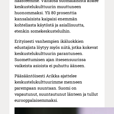
haasteemme. Valtaosa suomalaisista kokee
keskustelukulttuurin muuttuneen
huonommaksi. Yli 80 prosenttia
kansalaisista kaipaisi enemmän
kohteliasta käytöstä ja asiallisuutta,
etenkin somekeskusteluihin.
Erityisesti vanhempien ikäluokkien
edustajista löytyy myös niitä, jotka kokevat
keskustelukulttuurin parantuneen.
Suomettumisen ajan itsesensuurissa
vaikeista asioista ei puhuttu ääneen.
Pääsääntöisesti Arikka ajattelee
keskustelukulttuurimme menneen
parempaan suuntaan. Suomi on
vapautunut, suuntautunut länteen ja tullut
eurooppalaisemmaksi.