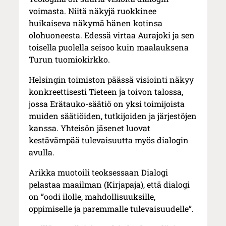
voimasta. Niitä näkyjä ruokkinee
huikaiseva näkymä hänen kotinsa
olohuoneesta. Edessä virtaa Aurajoki ja sen
toisella puolella seisoo kuin maalauksena
Turun tuomiokirkko.
Helsingin toimiston päässä visiointi näkyy
konkreettisesti Tieteen ja toivon talossa,
jossa Erätauko-säätiö on yksi toimijoista
muiden säätiöiden, tutkijoiden ja järjestöjen
kanssa. Yhteisön jäsenet luovat
kestävämpää tulevaisuutta myös dialogin
avulla.
Arikka muotoili teoksessaan Dialogi
pelastaa maailman (Kirjapaja), että dialogi
on ”oodi ilolle, mahdollisuuksille,
oppimiselle ja paremmalle tulevaisuudelle”.