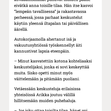
eivätkä anna toisille tilaa. Hän itse kasvoi
”lempeän tavallisessa” ja rakastavassa
perheessä, jossa parhaat keskustelut
käytiin yleensä iltapalan tai päivällisen
äärellä.
Autokorjaamolla ahertanut isä ja
vakuutusyhtiössä työskennellyt äiti
kannustivat lapsia eteenpäin.
– Minut kasvatettiin kotona kohteliaaksi
keskustelijaksi, jonka ei sovi keskeyttää
muita. Sisko opetti minut myös
väittelemään ja pitämään puoliani.
Vetäessään keskusteluja erilaisissa
yhteisöissä Arikka joutuu välillä
hillitsemään muiden puhehaluja.
– Jos joku ottaa toisilta tilan, hänet voi