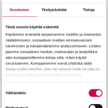
”Kaikkihan eivät usko”, toteaa Paavali.
Suostumus
Yksityiskohdat
Tietoja
Silti Jumala tahtoo kaikkien
pelastuvan ja tulevan tuntemaan
totuuden. Miksi sitten kaikki eivät
Tämä sivusto käyttää evästeitä
ota evankeliumia vastaan? Miten
Käytämme evästeitä tarjoamamme sisällön ja mainosten
kaikkivaltiaan pelastustahto voisi
räätälöimiseen, sosiaalisen median ominaisuuksien
tukemiseen ja kävijämäärämme analysoimiseen. Lisäksi
jäädä toteutumatta?
jaamme sosiaalisen median, mainosalan ja analytiikka-
alan kumppaneillemme tietoja siitä, miten käytät
sivustoamme. Kumppanimme voivat yhdistää näitä
Teologit ovat miettineet tätä kautta
tietoja muihin tietoihin, joita olet antanut heille tai joita on
historian. Yleisin ratkaisu vetoaa
kerätty, kun olet käyttänyt heidän palvelujaan.
vapaaseen tahtoon. Usko on lahjaa, mutta
kukin voi itse päättää, ottaako hän sen
Cookiebot >
Suostumuksen
vastaan ja alkaako hän elää sen varassa.
Välttämätön
valinta
Näinhän Paavalikin näyttäisi ajattelevan.
Hän kehottaa kuulijoitaan ottamaan
Jumalan armon vastaan…
Mieltymykset