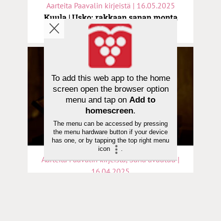
Aarteita Paavalin kirjeistä | 16.05.2025
Kuula | Usko: rakkaan sanan monta
merkitystä
To add this web app to the home
screen open the browser option
menu and tap on
Add to
homescreen
.
The menu can be accessed by pressing
the menu hardware button if your device
has one, or by tapping the top right menu
icon
.
Aarteita Paavalin kirjeistä, Sana avautuu |
16.04.2025
Kuula | Päivittäinen raamatunluku on
lopun aikojen keksintö