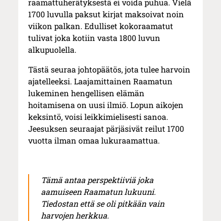
raamattuherätyksestä ei voida puhua. Vielä
1700 luvulla paksut kirjat maksoivat noin
viikon palkan. Edulliset kokoraamatut
tulivat joka kotiin vasta 1800 luvun
alkupuolella.
Tästä seuraa johtopäätös, jota tulee harvoin
ajatelleeksi. Laajamittainen Raamatun
lukeminen hengellisen elämän
hoitamisena on uusi ilmiö. Lopun aikojen
keksintö, voisi leikkimielisesti sanoa.
Jeesuksen seuraajat pärjäsivät reilut 1700
vuotta ilman omaa lukuraamattua.
Tämä antaa perspektiiviä joka
aamuiseen Raamatun lukuuni.
Tiedostan että se oli pitkään vain
harvojen herkkua.