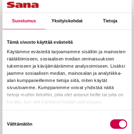
siteeraamalla kreikankielistä Vanhaa
testamenttia.
Suostumus
Yksityiskohdat
Tietoja
Heidän täytyi siis tuntea niiden sisältö aika
hyvin. Esimerkiksi
Paavalin
ystävä
Timoteus
oli jo lapsesta saakka tuntenut
Tämä sivusto käyttää evästeitä
kirjoitukset (1. Tim. 3:15). Useimmiten kyse
Käytämme evästeitä tarjoamamme sisällön ja mainosten
oli siitä, että oli kuultu luettavan
räätälöimiseen, sosiaalisen median ominaisuuksien
kirjoituksia synagogassa tai oli kuultu
tukemiseen ja kävijämäärämme analysoimiseen. Lisäksi
jonkun kertovan, mitä ne opettavat.
jaamme sosiaalisen median, mainosalan ja analytiikka-
alan kumppaneillemme tietoja siitä, miten käytät
sivustoamme. Kumppanimme voivat yhdistää näitä
Käsin kopioidut kirjat olivat erittäin
tietoja muihin tietoihin, joita olet antanut heille tai joita on
kalliita. Harva oli edes nähnyt omin
kerätty, kun olet käyttänyt heidän palvelujaan.
silmin kirjaa.
Cookiebot >
Suostumuksen
Välttämätön
valinta
Lukutaito oli harvinaista alkukirkon