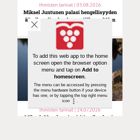
Ihmisten tarinat | 03.08.2026
Mikael Juntunen palasi hengellisyyden
äärelle veljen kuoleman jälkeen: ”Olen
helluntaikörtti”
To add this web app to the home
screen open the browser option
menu and tap on
Add to
homescreen
.
The menu can be accessed by pressing
the menu hardware button if your device
has one, or by tapping the top right menu
icon
.
Ihmisten tarinat | 24.07.2026
Mikael, 32, rakensi spiritismilaudan ja
etsi rauhaa uushenkisyydestä –
”Jeesus puuttui peliin”