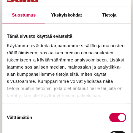
Suostumus
Yksityiskohdat
Tietoja
Virve Pihlajamäen itsetunto laski
lapsena nollaan, sillä koulussa ei
Tämä sivusto käyttää evästeitä
tullut menestystä, eikä
Käytämme evästeitä tarjoamamme sisällön ja mainosten
räätälöimiseen, sosiaalisen median ominaisuuksien
luokkakaveritkaan huolineet mukaan
tukemiseen ja kävijämäärämme analysoimiseen. Lisäksi
leikkeihinsä. Tarvittiin rippileiri ja
jaamme sosiaalisen median, mainosalan ja analytiikka-
siellä yksi ystävä, joka nousi
alan kumppaneillemme tietoja siitä, miten käytät
sivustoamme. Kumppanimme voivat yhdistää näitä
ratkaisevaan rooliin.
tietoja muihin tietoihin, joita olet antanut heille tai joita on
kerätty, kun olet käyttänyt heidän palvelujaan.
Koti oli maalaistalon tytölle paras paikka.
Cookiebot >
Suostumuksen
Koska samanikäisiä ei lähitienoolla ollut,
Välttämätön
valinta
lapsi oppi touhuilemaan itsekseen tai
turvaamaan pari vuotta vanhempaan