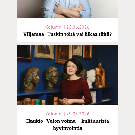
Kolumni | 25.06.2026
Viljamaa | Tuskin töitä vai liikaa töitä?
Kolumni | 29.05.2026
Haukio | Valon voima – kulttuurista
hyvinvointia