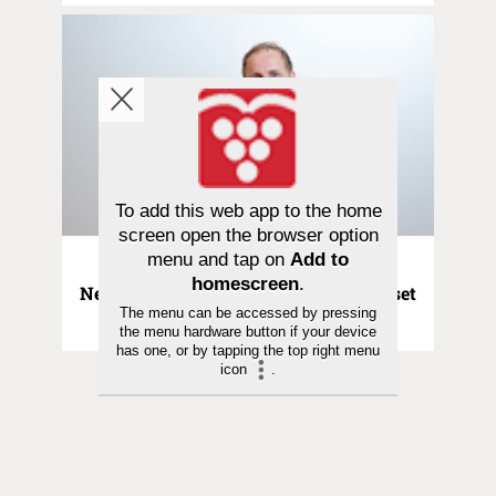
To add this web app to the home
screen open the browser option
menu and tap on
Add to
Kolumni | 08.05.2026
homescreen
.
Neulaniemi | Onnellisen maan onnelliset
The menu can be accessed by pressing
asukkaat
the menu hardware button if your device
has one, or by tapping the top right menu
icon
.