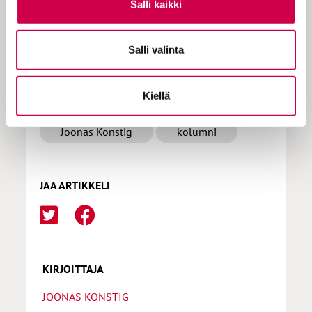
Tilaa Sana
Salli kaikki
Salli valinta
LISÄÄ AIHEPIIRISTÄ
Kiellä
Joonas Konstig
kolumni
JAA ARTIKKELI
KIRJOITTAJA
JOONAS KONSTIG