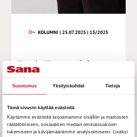
KOLUMNI | 25.07.2025 | 13/2025
Konstig | Kateus tuo kalat
takaisin veteen
Suostumus
Yksityiskohdat
Tietoja
Minulla on ystäväporukka, joka harrastaa
oluita. He juovat erilaisia oluita,
Tämä sivusto käyttää evästeitä
arvostelevat ne äppeihin ja jakavat niistä
Käytämme evästeitä tarjoamamme sisällön ja mainosten
kuvia chattiryhmäämme. Suhtaudun tähän
räätälöimiseen, sosiaalisen median ominaisuuksien
harrastukseen kaksijakoisesti. Juon itse
tukemiseen ja kävijämäärämme analysoimiseen. Lisäksi
melko vähän enkä näe siinä järkeä.