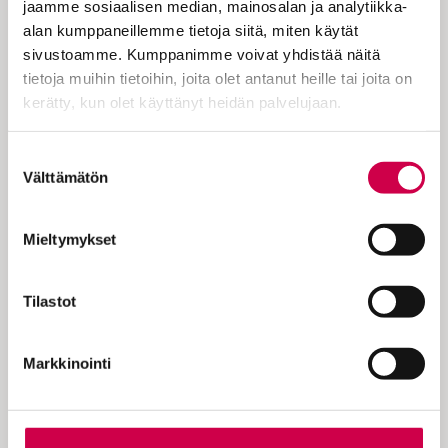
jaamme sosiaalisen median, mainosalan ja analytiikka-
Maailmassa on loputtomasti tekemistä:
alan kumppaneillemme tietoja siitä, miten käytät
eikö sitä osaisi innostua jostain
sivustoamme. Kumppanimme voivat yhdistää näitä
kehittävämmästä…
tietoja muihin tietoihin, joita olet antanut heille tai joita on
kerätty, kun olet käyttänyt heidän palvelujaan.
Cookiebot >
Suostumuksen
Välttämätön
valinta
KOKEILE KUUKAUSI
EUROLLA
Mieltymykset
Tutustu Sanan digitilaukseen
1 € / 1 kk. Se on helppoa ja
Tilastot
turvallista, voit perua
tilauksen milloin hyvänsä.
Markkinointi