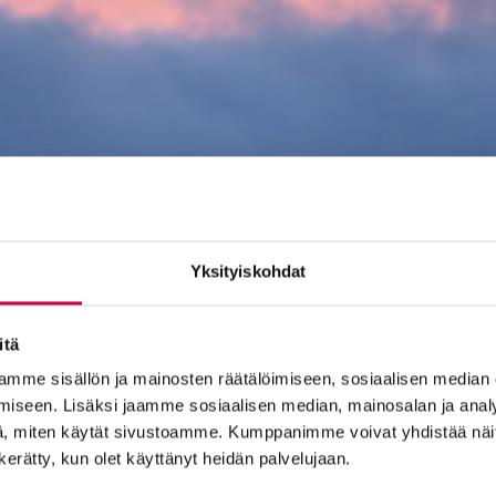
Yksityiskohdat
itä
mme sisällön ja mainosten räätälöimiseen, sosiaalisen median
iseen. Lisäksi jaamme sosiaalisen median, mainosalan ja analy
, miten käytät sivustoamme. Kumppanimme voivat yhdistää näitä t
n kerätty, kun olet käyttänyt heidän palvelujaan.