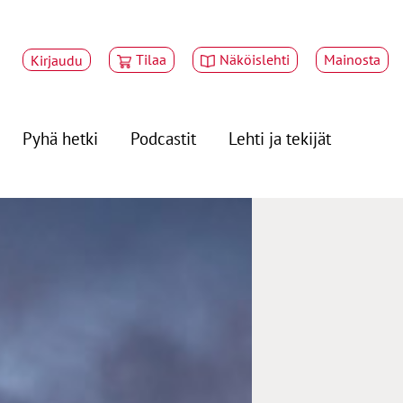
Tilaa
Näköislehti
Mainosta
Kirjaudu
Pyhä hetki
Podcastit
Lehti ja tekijät