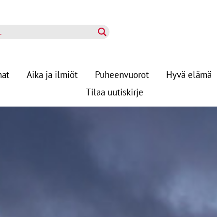
nat
Aika ja ilmiöt
Puheenvuorot
Hyvä elämä
Tilaa uutiskirje