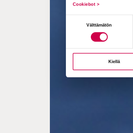
Cookiebot >
Suostumuksen
Välttämätön
valinta
Kiellä