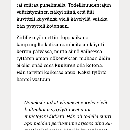
tai soittaa puhelimella. Todellisuudentajun
vääristyminen näkyi siinä, että äiti
kuvitteli käyvänsä vielä kävelyllä, vaikka
hän pysytteli kotonaan.
Äidille myönnettiin loppuaikana
kaupungilta kotisairaanhoitajan käynti
kerran päivässä, mutta siinä vaiheessa
tyttären oman näkemyksen mukaan äidin
ei olisi enää edes kuulunut olla kotona.
Hän tarvitsi kaikessa apua. Kaksi tytärtä
kantoi vastuun.
Onneksi rankat viimeiset vuodet eivät
kuitenkaan syrjäyttäneet omia
muistojani äidistä. Hän oli todella suuri
apu meidän perheemme arjessa aina 85-