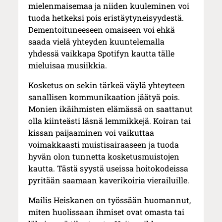
mielenmaisemaa ja niiden kuuleminen voi
tuoda hetkeksi pois eristäytyneisyydestä.
Dementoituneeseen omaiseen voi ehkä
saada vielä yhteyden kuuntelemalla
yhdessä vaikkapa Spotifyn kautta tälle
mieluisaa musiikkia.
Kosketus on sekin tärkeä väylä yhteyteen
sanallisen kommunikaation jäätyä pois.
Monien ikäihmisten elämässä on saattanut
olla kiinteästi läsnä lemmikkejä. Koiran tai
kissan paijaaminen voi vaikuttaa
voimakkaasti muistisairaaseen ja tuoda
hyvän olon tunnetta kosketusmuistojen
kautta. Tästä syystä useissa hoitokodeissa
pyritään saamaan kaverikoiria vierailuille.
Mailis Heiskanen on työssään huomannut,
miten huolissaan ihmiset ovat omasta tai