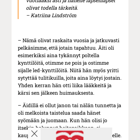
vuotiaaksi asti ja hänelle lapsenlapset
olivat todella tärkeitä.
– Katriina Lindström
– Nämä olivat raskaita vuosia ja jatkuvasti
pelkäsimme, että jotain tapahtuu. Äiti oli
esimerkiksi aina tykännyt poltella
kynttilöitä, otimme ne pois ja ostimme
sijalle led-kynttilöitä. Niitä hän myös yritti
sytyttää tulitikuilla, joita aina löytyi jostain.
Yhden kerran hän otti liika lääkkeitä ja
kärsi sen jälkeen huimauksesta.
– Äidillä ei ollut janon tai nälän tunnetta ja
oli melkoista taistelua saada hänet
syömään ja juomaan. Kun hän olisi jo
itsekin halunnut hoitopaikkaan, ei
kaupunki pystynyt tarjoamaan sitä hänelle.