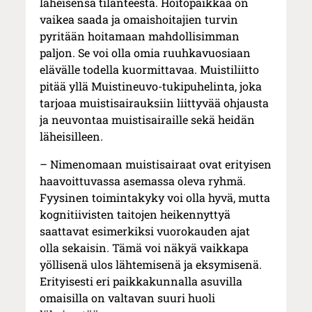
läheisensä tilanteesta. Hoitopaikkaa on
vaikea saada ja omaishoitajien turvin
pyritään hoitamaan mahdollisimman
paljon. Se voi olla omia ruuhkavuosiaan
elävälle todella kuormittavaa. Muistiliitto
pitää yllä Muistineuvo-tukipuhelinta, joka
tarjoaa muistisairauksiin liittyvää ohjausta
ja neuvontaa muistisairaille sekä heidän
läheisilleen.
– Nimenomaan muistisairaat ovat erityisen
haavoittuvassa asemassa oleva ryhmä.
Fyysinen toimintakyky voi olla hyvä, mutta
kognitiivisten taitojen heikennyttyä
saattavat esimerkiksi vuorokauden ajat
olla sekaisin. Tämä voi näkyä vaikkapa
yöllisenä ulos lähtemisenä ja eksymisenä.
Erityisesti eri paikkakunnalla asuvilla
omaisilla on valtavan suuri huoli