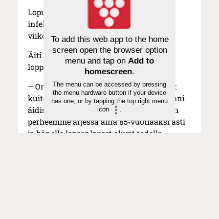
Lopulta Lindströmin äiti sairastui
infektioon ja joutui sairaalaan. Kahden
viikon päästä hän kuoli.
To add this web app to the home
screen open the browser option
Äiti muisti ja tunnisti läheisensä ihan
menu and tap on
Add to
loppuun asti, se tuntui helpottavalta.
homescreen
.
The menu can be accessed by pressing
– Onneksi rankat viimeiset vuodet eivät
the menu hardware button if your device
kuitenkaan syrjäyttäneet omia muistojani
has one, or by tapping the top right menu
äidistä. Hän oli todella suuri apu meidän
icon
.
perheemme arjessa aina 85-vuotiaaksi asti
ja hänelle lapsenlapset olivat todella
tärkeitä. On tuskallista ajatella, millaista
hoitoa me tulemme aikanamme saamaan.
Oma äitini oli sinänsä onnekas, että
hänellä oli meidät, Katriina Lindström
toteaa.