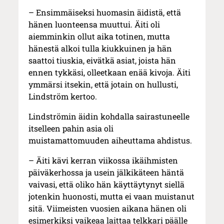
– Ensimmäiseksi huomasin äidistä, että
hänen luonteensa muuttui. Äiti oli
aiemminkin ollut aika totinen, mutta
hänestä alkoi tulla kiukkuinen ja hän
saattoi tiuskia, eivätkä asiat, joista hän
ennen tykkäsi, olleetkaan enää kivoja. Äiti
ymmärsi itsekin, että jotain on hullusti,
Lindström kertoo.
Lindströmin äidin kohdalla sairastuneelle
itselleen pahin asia oli
muistamattomuuden aiheuttama ahdistus.
– Äiti kävi kerran viikossa ikäihmisten
päiväkerhossa ja usein jälkikäteen häntä
vaivasi, että oliko hän käyttäytynyt siellä
jotenkin huonosti, mutta ei vaan muistanut
sitä. Viimeisten vuosien aikana hänen oli
esimerkiksi vaikeaa laittaa telkkari päälle