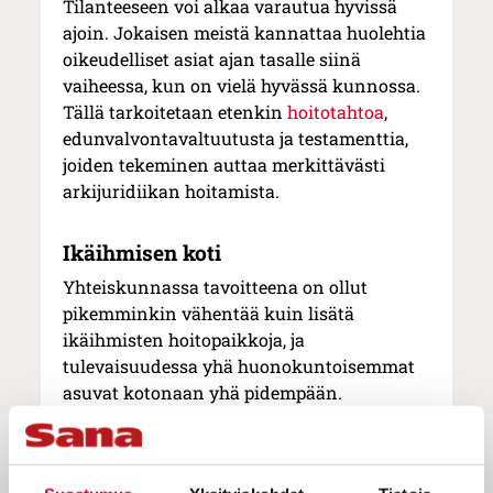
Tilanteeseen voi alkaa varautua hyvissä
ajoin. Jokaisen meistä kannattaa huolehtia
oikeudelliset asiat ajan tasalle siinä
vaiheessa, kun on vielä hyvässä kunnossa.
Tällä tarkoitetaan etenkin
hoitotahtoa
,
edunvalvontavaltuutusta ja testamenttia,
joiden tekeminen auttaa merkittävästi
arkijuridiikan hoitamista.
Ikäihmisen koti
Yhteiskunnassa tavoitteena on ollut
pikemminkin vähentää kuin lisätä
ikäihmisten hoitopaikkoja, ja
tulevaisuudessa yhä huonokuntoisemmat
asuvat kotonaan yhä pidempään.
Etukäteen on tärkeää miettiä millaisin
muutoksin kodin voi tehdä asuttavaksi
mahdollisimman pitkälle ajalle.