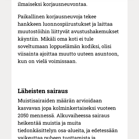
ilmaiseksi korjausneuvontaa.
Paikallinen korjausneuvoja tekee
hankkeen luonnospiirustukset ja laittaa
muutostöihin liittyvät avustushakemukset
käyntiin. Mikäli oma koti ei tule
soveltumaan loppuelämän kodiksi, olisi
viisainta ajoittaa muutto uuteen asuntoon,
kun on vielä voimissaan.
Läheisten sairaus
Muistisairaiden määrän arvioidaan
kasvavan jopa kolminkertaiseksi vuoteen
2050 mennessä. Alkuvaiheessa sairaus
heikentää muistia ja muita
tiedonkäsittelyn osa-alueita, ja edetessään
vaikeuttaa puheen tuottamista ja