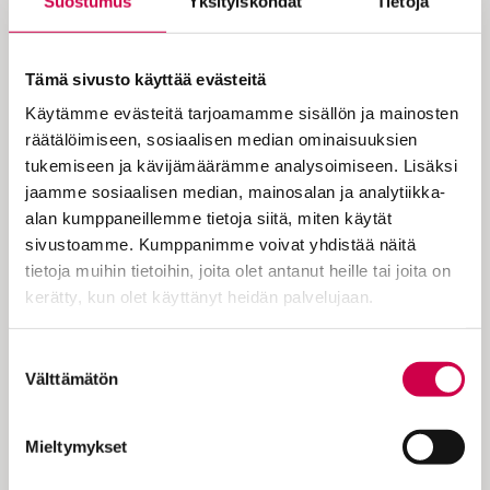
Suostumus
Yksityiskohdat
Tietoja
Muistisairaalle ihmisille onkin helpointa
asua tutussa ympäristössä ja tuttujen
rutiinien keskellä.
Tämä sivusto käyttää evästeitä
– Asumisolosuhteita olisi hyvä tarkastella
Käytämme evästeitä tarjoamamme sisällön ja mainosten
vaikkapa viiden vuoden perspektiivillä.
räätälöimiseen, sosiaalisen median ominaisuuksien
Ennakointi on tärkeää iästä riippumatta,
tukemiseen ja kävijämäärämme analysoimiseen. Lisäksi
sillä kukaan meistä ei tiedä huomista
jaamme sosiaalisen median, mainosalan ja analytiikka-
päivää, neuvontakoordinaattori
Mailis
alan kumppaneillemme tietoja siitä, miten käytät
Heiskanen
Muistiliitosta toteaa.
sivustoamme. Kumppanimme voivat yhdistää näitä
tietoja muihin tietoihin, joita olet antanut heille tai joita on
Kannattaa pohtia, pystyykö kodissa
kerätty, kun olet käyttänyt heidän palvelujaan.
asumaan turvallisesti kunnon heiketessä ja
kuinka turvallisuutta voisi parantaa.
Cookiebot >
Suostumuksen
Välttämätön
valinta
Mikäli oma koti ei tule soveltumaan
loppuelämän kodiksi, olisi viisainta
Mieltymykset
ajoittaa muutto uuteen asuntoon, kun