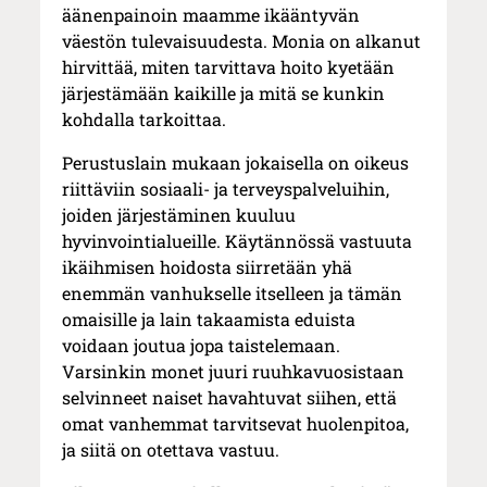
äänenpainoin maamme ikääntyvän
väestön tulevaisuudesta. Monia on alkanut
hirvittää, miten tarvittava hoito kyetään
järjestämään kaikille ja mitä se kunkin
kohdalla tarkoittaa.
Perustuslain mukaan jokaisella on oikeus
riittäviin sosiaali- ja terveyspalveluihin,
joiden järjestäminen kuuluu
hyvinvointialueille. Käytännössä vastuuta
ikäihmisen hoidosta siirretään yhä
enemmän vanhukselle itselleen ja tämän
omaisille ja lain takaamista eduista
voidaan joutua jopa taistelemaan.
Varsinkin monet juuri ruuhkavuosistaan
selvinneet naiset havahtuvat siihen, että
omat vanhemmat tarvitsevat huolenpitoa,
ja siitä on otettava vastuu.