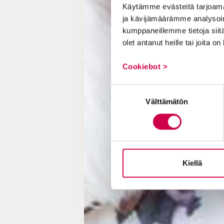
Käytämme evästeitä tarjoama
ja kävijämäärämme analysoim
kumppaneillemme tietoja siitä
olet antanut heille tai joita o
Cookiebot >
Suostumuksen
Välttämätön
valinta
Kiellä