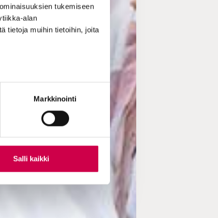
 ominaisuuksien tukemiseen
tiikka-alan
ietoja muihin tietoihin, joita
Markkinointi
Salli kaikki