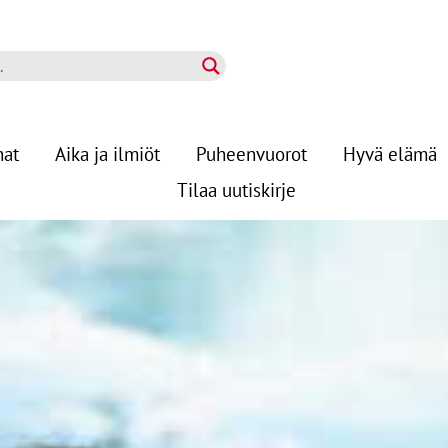
nat
Aika ja ilmiöt
Puheenvuorot
Hyvä elämä
Tilaa uutiskirje