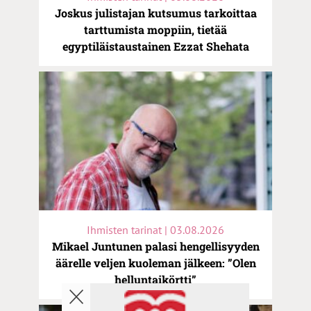
Joskus julistajan kutsumus tarkoittaa
tarttumista moppiin, tietää
egyptiläistaustainen Ezzat Shehata
Ihmisten tarinat | 03.08.2026
Mikael Juntunen palasi hengellisyyden
äärelle veljen kuoleman jälkeen: ”Olen
helluntaikörtti”