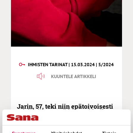
IHMISTEN TARINAT | 15.03.2024 | 5/2024
KUUNTELE ARTIKKELI
Jarin, 57, teki niin epätoivoisesti
mieli viinaa, että hän otti huikan
jarrunestettä: ”Kun vaimoni näki
raitistumiseni ihmeen, hänkin
tahtoi alkaa seurata Jeesusta”