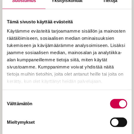
Suostumus
Yksityiskohdat
Tietoja
Tämä sivusto käyttää evästeitä
”Jos Jumala ei olisi puuttunut
Käytämme evästeitä tarjoamamme sisällön ja mainosten
elämääni, tuskin olisin hengissä”,
räätälöimiseen, sosiaalisen median ominaisuuksien
sanoo porilainen Jari Savikko. Viina
tukemiseen ja kävijämäärämme analysoimiseen. Lisäksi
vei häntä 12 vuotta.
jaamme sosiaalisen median, mainosalan ja analytiikka-
alan kumppaneillemme tietoja siitä, miten käytät
sivustoamme. Kumppanimme voivat yhdistää näitä
Jari Savikko syntyi uskovien vanhempien
tietoja muihin tietoihin, joita olet antanut heille tai joita on
perheeseen Ruotsin Eskilstunassa, jonne
kerätty, kun olet käyttänyt heidän palvelujaan.
nämä olivat muuttaneet työn perässä.
Takaisin Suomeen ja Poriin perhe muutti,
Cookiebot >
Suostumuksen
kun poika oli 7-vuotias. Savikko ei tuolloin
Välttämätön
valinta
piitannut vanhempiensa uskosta. – Minua
hengelliset asiat ärsyttivät. Osallistumiset
Mieltymykset
pyhäkouluun olivat pakkopullaa, hän…