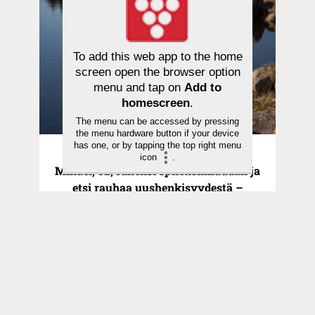
To add this web app to the home
screen open the browser option
menu and tap on
Add to
homescreen
.
The menu can be accessed by pressing
the menu hardware button if your device
has one, or by tapping the top right menu
Ihmisten tarinat | 24.07.2026
icon
.
Mikael, 32, rakensi spiritismilaudan ja
etsi rauhaa uushenkisyydestä –
”Jeesus puuttui peliin”