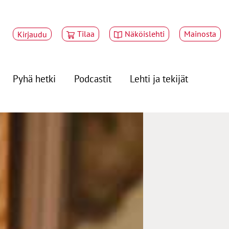
Tilaa
Näköislehti
Mainosta
Kirjaudu
Pyhä hetki
Podcastit
Lehti ja tekijät