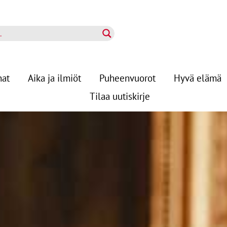
nat
Aika ja ilmiöt
Puheenvuorot
Hyvä elämä
Tilaa uutiskirje