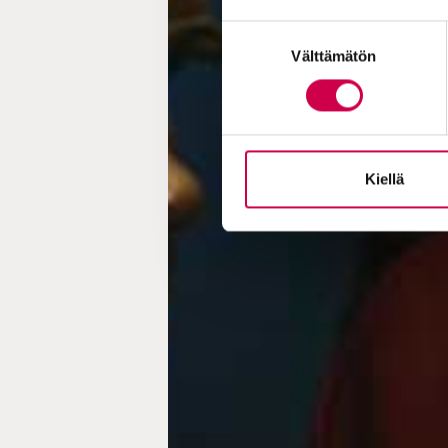
Suostumuksen
Välttämätön
valinta
Kiellä