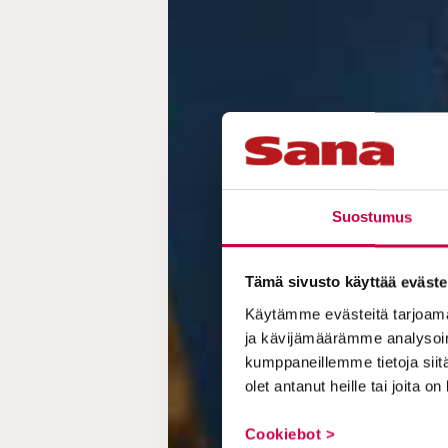
Suostumus
Tämä sivusto käyttää eväste
Käytämme evästeitä tarjoama
ja kävijämäärämme analysoim
kumppaneillemme tietoja siitä
olet antanut heille tai joita o
Cookiebot >