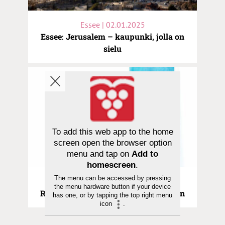
Essee | 02.01.2025
Essee: Jerusalem – kaupunki, jolla on
sielu
To add this web app to the home
screen open the browser option
menu and tap on
Add to
homescreen
.
The menu can be accessed by pressing
Essee | 24.05.2024
the menu hardware button if your device
Raamatun naiset 6/6: Raakelin tähden
has one, or by tapping the top right menu
icon
.