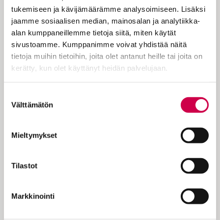
tukemiseen ja kävijämäärämme analysoimiseen. Lisäksi
pappi ja kirjailija Pauliina
jaamme sosiaalisen median, mainosalan ja analytiikka-
Kainulainen.
alan kumppaneillemme tietoja siitä, miten käytät
sivustoamme. Kumppanimme voivat yhdistää näitä
tietoja muihin tietoihin, joita olet antanut heille tai joita on
Kuvittelen, että parikymppinen etsijä kysyy
kerätty, kun olet käyttänyt heidän palvelujaan.
minulta, mistä ehtoollisessa on kyse. Hän
haluaa tietää, miksi kristityt kokoontuvat
Cookiebot >
Suostumuksen
yhä uudelleen yhteen nauttimaan pienen,
Välttämätön
valinta
erikoisen aterian? Kysyjää mietityttää tämä
aika, jota elämme, sen väkivallan
Mieltymykset
purskahdukset ja jatkuvasti paheneva
ekologinen kriisi. Hän etsii elämäänsä…
Tilastot
Markkinointi
KOKEILE KUUKAUSI