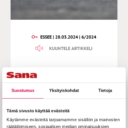
ESSEE | 28.03.2024 | 6/2024
KUUNTELE ARTIKKELI
Essee | Ehtoollinen olkoon
uudelleen lumoutumisen ateria
Suostumus
Yksityiskohdat
Tietoja
”Yhteisestä pöydästä meidät
Tämä sivusto käyttää evästeitä
lähetetään arjen
Käytämme evästeitä tarjoamamme sisällön ja mainosten
jumalanpalvelukseen”, kirjoittaa
räätälöimiseen, sosiaalisen median ominaisuuksien