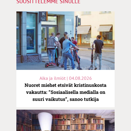
SUOSITTELEMME SINULLE
Aika ja ilmiöt | 04.08.2026
Nuoret miehet etsivät kristinuskosta
vakautta: ”Sosiaalisella medialla on
suuri vaikutus”, sanoo tutkija