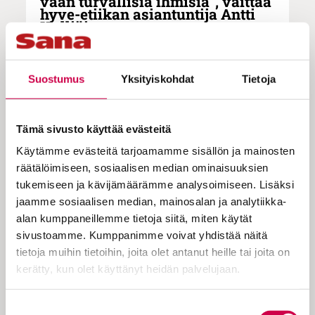
vaan turvallisia ihmisiä”, väittää
hyve-etiikan asiantuntija Antti
Kylliäinen
Suostumus
Yksityiskohdat
Tietoja
Arvofilosofi ja eetikko Antti
Kylliäisen näkemyksen mukaan
Tämä sivusto käyttää evästeitä
turvallinen tila on huono yritys
Käytämme evästeitä tarjoamamme sisällön ja mainosten
korvata hyveet, jotka ovat kadonneet
räätälöimiseen, sosiaalisen median ominaisuuksien
yhteiskunnasta vuosikymmeniä
tukemiseen ja kävijämäärämme analysoimiseen. Lisäksi
sitten. ”Kun palautetaan hyveet,
jaamme sosiaalisen median, mainosalan ja analytiikka-
alan kumppaneillemme tietoja siitä, miten käytät
palautetaan luottamus ihmiseen”, hän
sivustoamme. Kumppanimme voivat yhdistää näitä
sanoo.
tietoja muihin tietoihin, joita olet antanut heille tai joita on
kerätty, kun olet käyttänyt heidän palvelujaan.
Antti Kylliäinen jätti kymmenen vuotta
Cookiebot >
Suostumuksen