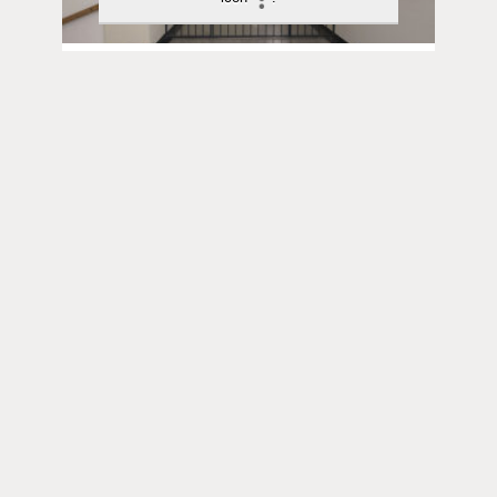
Aika ja ilmiöt | 15.04.2026
Vankilapappi Pasi Karjalainen:
”Sielunhoitoon ei saa olla
pääsyvaatimuksia”
Toimitus
Yhteystiedot
Postiosoite
PL 48, 08101 LOHJA