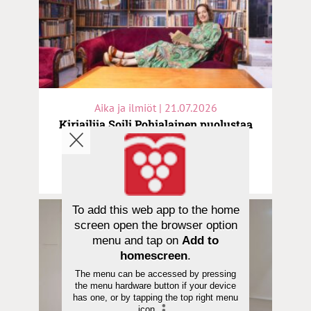
Aika ja ilmiöt | 21.07.2026
Kirjailija Soili Pohjalainen puolustaa
nuorten oikeutta sivupolkuihin:
”Kasvurauhan palauttaminen olisi
välttämätöntä”
To add this web app to the home
screen open the browser option
menu and tap on
Add to
homescreen
.
The menu can be accessed by pressing
the menu hardware button if your device
has one, or by tapping the top right menu
icon
.