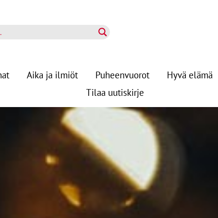
nat
Aika ja ilmiöt
Puheenvuorot
Hyvä elämä
Tilaa uutiskirje