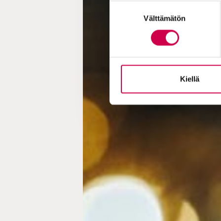
Suostumuksen
Välttämätön
valinta
Kiellä