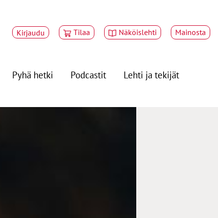
Tilaa
Näköislehti
Mainosta
Kirjaudu
Pyhä hetki
Podcastit
Lehti ja tekijät