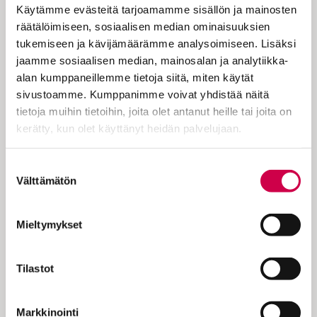
pehmenivät, nousi monessa tarve
Käytämme evästeitä tarjoamamme sisällön ja mainosten
kyseenalaistaa se, että Jumala on isä.
räätälöimiseen, sosiaalisen median ominaisuuksien
Miehet tuntuivat silloisessa ajattelutavassa
tukemiseen ja kävijämäärämme analysoimiseen. Lisäksi
kannattelevan mutta myös hallitsevan
jaamme sosiaalisen median, mainosalan ja analytiikka-
elämää. Heidän askelissaan kuljimme.
alan kumppaneillemme tietoja siitä, miten käytät
Heidän lippunsa liehui. Isien uhrin ansiosta
sivustoamme. Kumppanimme voivat yhdistää näitä
elimme…
tietoja muihin tietoihin, joita olet antanut heille tai joita on
kerätty, kun olet käyttänyt heidän palvelujaan.
Cookiebot >
Suostumuksen
Välttämätön
valinta
KOKEILE KUUKAUSI
EUROLLA
Mieltymykset
Tutustu Sanan digitilaukseen
Tilastot
1 € / 1 kk. Se on helppoa ja
turvallista, voit perua
Markkinointi