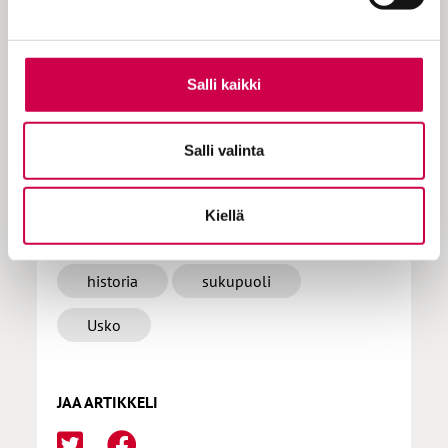
tilauksen milloin hyvänsä.
Salli kaikki
Tilaa Sana
Salli valinta
Kiellä
LISÄÄ AIHEPIIRISTÄ
historia
sukupuoli
Usko
JAA ARTIKKELI