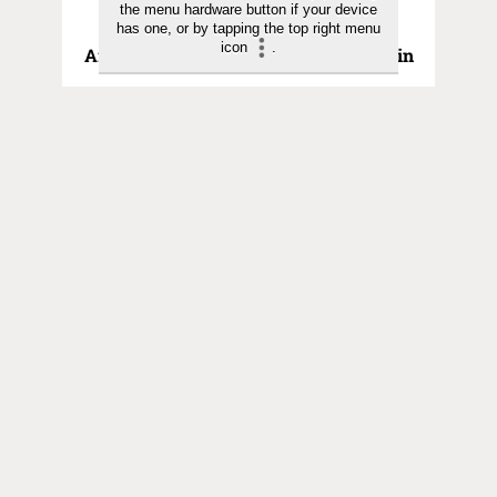
the menu hardware button if your device
Arjen pyhyyttä | 19.11.2025
has one, or by tapping the top right menu
icon
.
Arjen pyhyyttä | Ylimääräinen i-kirjain
Toimitus
Yhteystiedot
Postiosoite
PL 48, 08101 LOHJA
Kust
antaja ja j
ulkaisija
Kansan Raamattuseuran Säätiö sr
Tilaajapalvelu