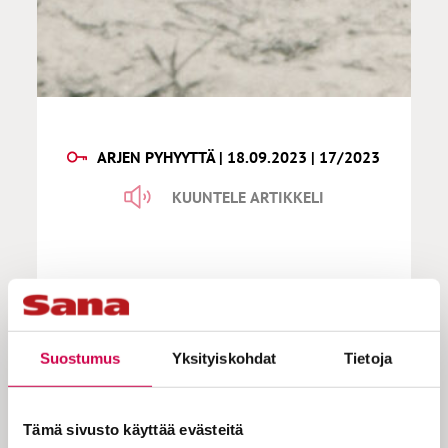
ARJEN PYHYYTTÄ | 18.09.2023 | 17/2023
KUUNTELE ARTIKKELI
Arjen pyhyyttä | Mitä eroa on
isien uskolla ja äitien uskolla?
Suostumus
Yksityiskohdat
Tietoja
Muistatko, että juuri ennen kuin ajatus
Tämä sivusto käyttää evästeitä
sukupuolesta avartui ja jyrkät rajat