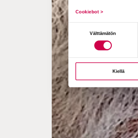
Cookiebot >
Suostumuksen
Välttämätön
valinta
Kiellä