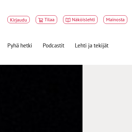
Tilaa
Näköislehti
Mainosta
Kirjaudu
Pyhä hetki
Podcastit
Lehti ja tekijät