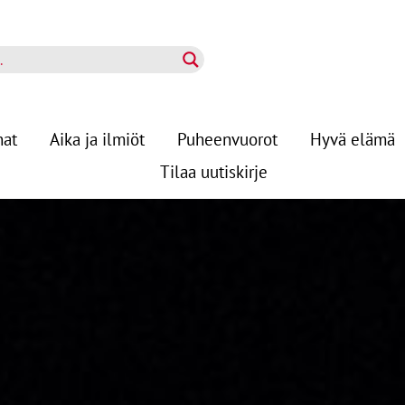
nat
Aika ja ilmiöt
Puheenvuorot
Hyvä elämä
Tilaa uutiskirje