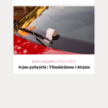
Arjen pyhyyttä | 19.11.2025
Arjen pyhyyttä | Ylimääräinen i-kirjain