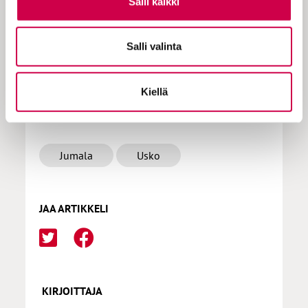
Salli kaikki
Tilaa Sana
Salli valinta
Kiellä
LISÄÄ AIHEPIIRISTÄ
To add this web app to the home
Jumala
Usko
screen open the browser option
menu and tap on
Add to
homescreen
.
JAA ARTIKKELI
The menu can be accessed by pressing
the menu hardware button if your device
has one, or by tapping the top right menu
icon
.
KIRJOITTAJA