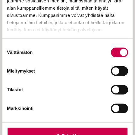
taivasta kohden. Voi parkaa, minä ajattelin
jaamme sosiaalisen median, mainosalan ja analytiikka-
ja käänsin sen kepin avulla takaisin
alan kumppaneillemme tietoja siitä, miten käytät
jaloilleen. Kuoriainen lähti innoissaan
sivustoamme. Kumppanimme voivat yhdistää näitä
matkaan. Se ylitti keikkuen havunneulasia
tietoja muihin tietoihin, joita olet antanut heille tai joita on
ja…
kerätty, kun olet käyttänyt heidän palvelujaan.
Cookiebot >
Suostumuksen
Välttämätön
valinta
KOKEILE KUUKAUSI
Mieltymykset
EUROLLA
Tilastot
Tutustu Sanan digitilaukseen
1 € / 1 kk. Se on helppoa ja
Markkinointi
turvallista, voit perua
tilauksen milloin hyvänsä.