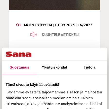
ARJEN PYHYYTTÄ | 01.09.2023 | 16/2023
KUUNTELE ARTIKKELI
Arjen pyhyyttä | Ihmistä ja
eläintä sinä autat
Suostumus
Yksityiskohdat
Tietoja
Tämä sivusto käyttää evästeitä
Sattuipa eräällä kesäisellä lenkilläni
silmiini koppakuoriainen. Sen
Käytämme evästeitä tarjoamamme sisällön ja mainosten
sähkönsiniseen taittava panssari oli maata
räätälöimiseen, sosiaalisen median ominaisuuksien
vasten, ja kaikki kuusi jalkaa viuhui
tukemiseen ja kävijämäärämme analysoimiseen. Lisäksi