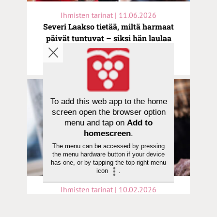
Ihmisten tarinat | 11.06.2026
Severi Laakso tietää, miltä harmaat
päivät tuntuvat – siksi hän laulaa
toivosta: ”Kaiken keskellä on
meneillään rakkautta”
To add this web app to the home
screen open the browser option
menu and tap on
Add to
homescreen
.
The menu can be accessed by pressing
the menu hardware button if your device
has one, or by tapping the top right menu
icon
.
Ihmisten tarinat | 10.02.2026
Muusikko Jarkko Martikainen:
”Jumala ei ole kutsunut minua nimeltä