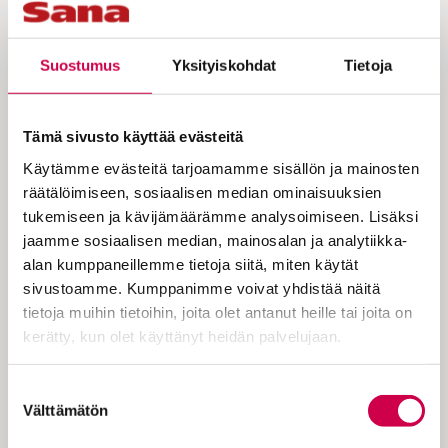
Suostumus
Yksityiskohdat
Tietoja
Brummer etsii nuotit ja sanat vaikka
hevibiisiin, operettisävelmään tai
Tämä sivusto käyttää evästeitä
lastenlauluun, mutta tutuimmat
Käytämme evästeitä tarjoamamme sisällön ja mainosten
virret hän osaa ulkoa. ”Harjoittelen
räätälöimiseen, sosiaalisen median ominaisuuksien
laulua kotona, ja toivon, että potilas
tukemiseen ja kävijämäärämme analysoimiseen. Lisäksi
edelleen on elossa, kun tulen
jaamme sosiaalisen median, mainosalan ja analytiikka-
alan kumppaneillemme tietoja siitä, miten käytät
seuraavalla viikolla”, hän kertoo.
sivustoamme. Kumppanimme voivat yhdistää näitä
tietoja muihin tietoihin, joita olet antanut heille tai joita on
kerätty, kun olet käyttänyt heidän palvelujaan.
Kanttori Anna Brummer päätti yhdeksän
vuotta sitten kokeilla, voisiko hän palvella
Cookiebot >
Suostumuksen
musiikin lahjoilla kuolevia ihmisiä. Hän
Välttämätön
valinta
hakeutui harjoitteluun saattohoitokotiin
suorittaessaan Taideyliopistossa