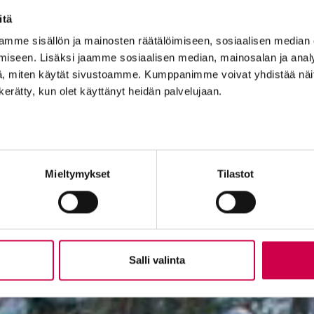
itä
mme sisällön ja mainosten räätälöimiseen, sosiaalisen median
iseen. Lisäksi jaamme sosiaalisen median, mainosalan ja analy
, miten käytät sivustoamme. Kumppanimme voivat yhdistää näitä t
n kerätty, kun olet käyttänyt heidän palvelujaan.
Mieltymykset
Tilastot
Salli valinta