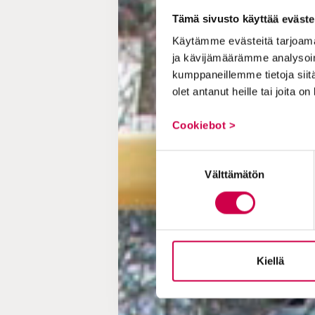
Tämä sivusto käyttää eväste
Käytämme evästeitä tarjoama
ja kävijämäärämme analysoim
kumppaneillemme tietoja siitä
olet antanut heille tai joita o
Cookiebot >
Suostumuksen
Välttämätön
valinta
Kiellä