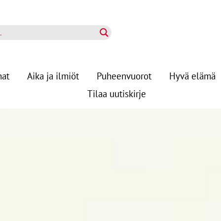
nat
Aika ja ilmiöt
Puheenvuorot
Hyvä elämä
Tilaa uutiskirje