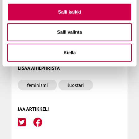
tilauksen milloin hyvänsä.
Salli kaikki
Tilaa Sana
Salli valinta
Kiellä
LISÄÄ AIHEPIIRISTÄ
feminismi
luostari
JAA ARTIKKELI