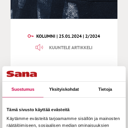
KOLUMNI | 25.01.2024 | 2/2024
KUUNTELE ARTIKKELI
Venho | Sisarten laulua
Armonlaaksossa
Suostumus
Yksityiskohdat
Tietoja
Elokuussa 2023 olen Mari Leppäsen kanssa
Tämä sivusto käyttää evästeitä
Naantalissa. Käymme Naantalin kirkossa.
Käytämme evästeitä tarjoamamme sisällön ja mainosten
Se on jäljellä täällä keskiajalla sijainneesta
räätälöimiseen, sosiaalisen median ominaisuuksien