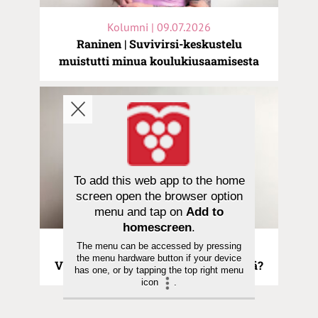
Kolumni | 09.07.2026
Raninen | Suvivirsi-keskustelu
muistutti minua koulukiusaamisesta
To add this web app to the home
screen open the browser option
menu and tap on
Add to
homescreen
.
The menu can be accessed by pressing
Kolumni | 25.06.2026
the menu hardware button if your device
Viljamaa | Tuskin töitä vai liikaa töitä?
has one, or by tapping the top right menu
icon
.