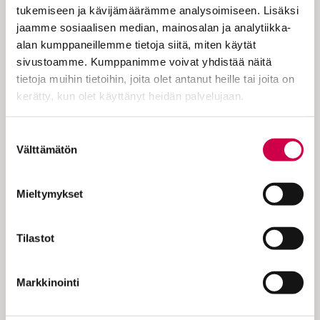
birgittalaisluostarista. Muun luostarin
tukemiseen ja kävijämäärämme analysoimiseen. Lisäksi
raunio on kumpareisten maakerrosten alla
jaamme sosiaalisen median, mainosalan ja analytiikka-
kirkon seinämän ulkopuolella,
alan kumppaneillemme tietoja siitä, miten käytät
hautausmaan tuntumassa. Kun
sivustoamme. Kumppanimme voivat yhdistää näitä
kävelemme siellä, mietin kerroksia.
tietoja muihin tietoihin, joita olet antanut heille tai joita on
Yhteyttä menneeseen, joka on tässä.
kerätty, kun olet käyttänyt heidän palvelujaan.
Teemme…
Cookiebot >
Suostumuksen
Välttämätön
valinta
KOKEILE KUUKAUSI
Mieltymykset
EUROLLA
Tilastot
Tutustu Sanan digitilaukseen
1 € / 1 kk. Se on helppoa ja
Markkinointi
turvallista, voit perua