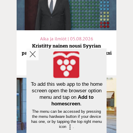
Aika ja ilmiöt | 05.08.2026
Kristitty nainen nousi Syyrian
parlamentin toiseksi varapuhemieheksi
– vähemmistöjen asema on silti
vaarallinen
To add this web app to the home
screen open the browser option
menu and tap on
Add to
homescreen
.
The menu can be accessed by pressing
the menu hardware button if your device
has one, or by tapping the top right menu
icon
.