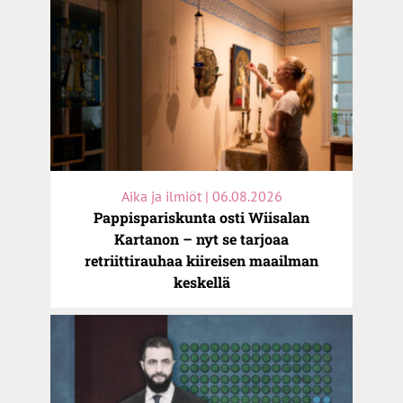
Aika ja ilmiöt | 06.08.2026
Pappispariskunta osti Wiisalan
Kartanon – nyt se tarjoaa
retriittirauhaa kiireisen maailman
keskellä