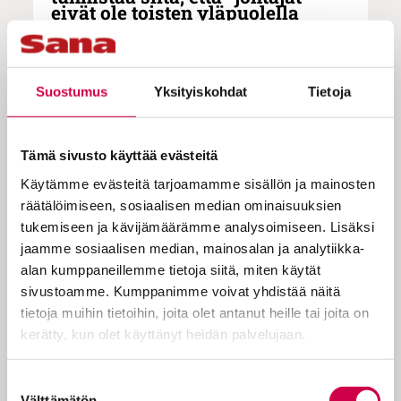
eivät ole toisten yläpuolella
olevia auktoriteetteja, joita ei saa
kyseenalaistaa”
Suostumus
Yksityiskohdat
Tietoja
Rippikoulun ja kirkon kasvatuksen
kehittämisen asiantuntija Mikko
Tämä sivusto käyttää evästeitä
Wirtanen, jyväskyläläinen pappi Ulla
Käytämme evästeitä tarjoamamme sisällön ja mainosten
räätälöimiseen, sosiaalisen median ominaisuuksien
Palola ja seurakuntaneuvos Thorleif
tukemiseen ja kävijämäärämme analysoimiseen. Lisäksi
Johansson pohtivat, millaista on
jaamme sosiaalisen median, mainosalan ja analytiikka-
turvallinen hengellisyys. Yksi
alan kumppaneillemme tietoja siitä, miten käytät
sivustoamme. Kumppanimme voivat yhdistää näitä
turvallisen hengellisyyden
tietoja muihin tietoihin, joita olet antanut heille tai joita on
tuntomerkki on se, että se tukee
kerätty, kun olet käyttänyt heidän palvelujaan.
ihmistä kokonaisvaltaisesti.
Cookiebot >
Suostumuksen
Välttämätön