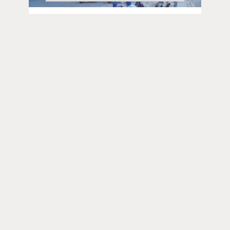
Aika ja ilmiöt | 04.08.2026
Nuoret miehet etsivät kristinuskosta
vakautta: ”Sosiaalisella medialla on
suuri vaikutus”, sanoo tutkija
Toimitus
Yhteystiedot
Postiosoite
PL 48, 08101 LOHJA
Kust
antaja ja j
ulkaisija
Kansan Raamattuseuran Säätiö sr