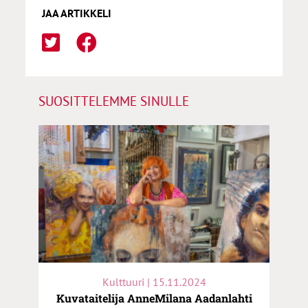
JAA ARTIKKELI
SUOSITTELEMME SINULLE
Kulttuuri | 15.11.2024
Kuvataitelija AnneMilana Aadanlahti