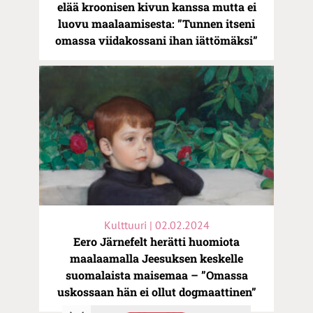
elää kroonisen kivun kanssa mutta ei
luovu maalaamisesta: ”Tunnen itseni
omassa viidakossani ihan iättömäksi”
Kulttuuri | 02.02.2024
Eero Järnefelt herätti huomiota
maalaamalla Jeesuksen keskelle
suomalaista maisemaa – ”Omassa
uskossaan hän ei ollut dogmaattinen”