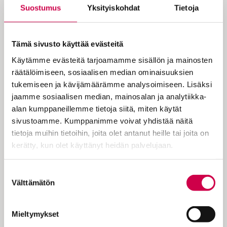
Suostumus
Yksityiskohdat
Tietoja
Helsinkiläiseen taiteilijaperheeseen
syntynyt Tove Jansson (1914–2001) oli
Tämä sivusto käyttää evästeitä
monilahjakkuus, jolle taiteen tekeminen oli
Käytämme evästeitä tarjoamamme sisällön ja mainosten
lapsesta asti itsestään selvä päämäärä.
räätälöimiseen, sosiaalisen median ominaisuuksien
Hänen isänsä oli kuvanveistäjä ja
tukemiseen ja kävijämäärämme analysoimiseen. Lisäksi
ruotsalaissyntyinen äiti graafikko.
jaamme sosiaalisen median, mainosalan ja analytiikka-
Kuvittajan ja lehtipiirtäjän työt Tove aloitti
alan kumppaneillemme tietoja siitä, miten käytät
jo koululaisena, samalla hän kirjoitti pieniä
sivustoamme. Kumppanimme voivat yhdistää näitä
tarinoita, joita julkaistiin.…
tietoja muihin tietoihin, joita olet antanut heille tai joita on
kerätty, kun olet käyttänyt heidän palvelujaan.
Cookiebot >
Suostumuksen
Välttämätön
valinta
KOKEILE KUUKAUSI
EUROLLA
Mieltymykset