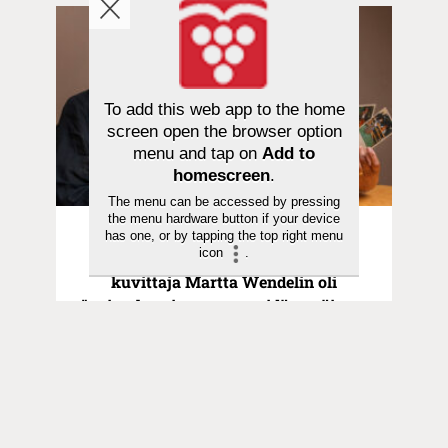
To add this web app to the home
screen open the browser option
menu and tap on
Add to
homescreen
.
The menu can be accessed by pressing
the menu hardware button if your device
Kulttuuri | 22.09.2023
has one, or by tapping the top right menu
icon
.
Kristillisten juhlapyhien uskollinen
kuvittaja Martta Wendelin oli
”voimakas, itsevarma, pidättyväinen,
mutta hyvin ystävällinen persoona”