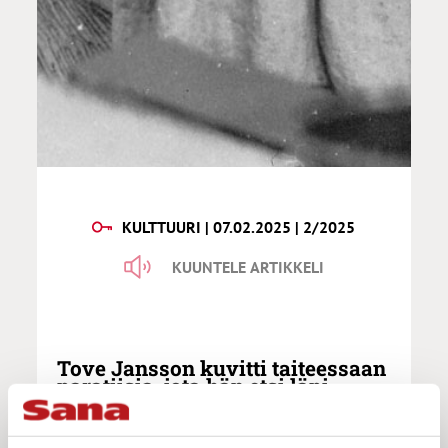
KULTTUURI | 07.02.2025 | 2/2025
KUUNTELE ARTIKKELI
Tove Jansson kuvitti taiteessaan
paratiisia, jota hän etsi läpi
elämänsä