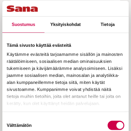
Johanneksen evankeliumi löysi
Tommi Korpelan, joka yllättyi tekstin
Suostumus
Yksityiskohdat
Tietoja
puhuttelevuudesta. Näyttelijän
ammatissa hän kokee olevansa
Tämä sivusto käyttää evästeitä
pyhän äärellä myös teatterin lavalla.
Käytämme evästeitä tarjoamamme sisällön ja mainosten
räätälöimiseen, sosiaalisen median ominaisuuksien
tukemiseen ja kävijämäärämme analysoimiseen. Lisäksi
Alttarin edessä ryhdikkäästi seisova
jaamme sosiaalisen median, mainosalan ja analytiikka-
Tommi Korpela lukee rosoisella äänellään
alan kumppaneillemme tietoja siitä, miten käytät
Johanneksen evankeliumista sanat ”Minä
sivustoamme. Kumppanimme voivat yhdistää näitä
olen ylösnousemus ja elämä. Joka uskoo
tietoja muihin tietoihin, joita olet antanut heille tai joita on
minuun saa elää, vaikka kuoleekin, eikä
kerätty, kun olet käyttänyt heidän palvelujaan.
yksikään, joka elää ja uskoo minuun, ikinä
kuole”. Nuo sanat Jeesus sanoi Martalle,
Cookiebot >
Suostumuksen
joka suri…
Välttämätön
valinta