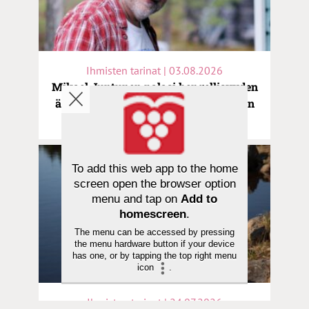
Ihmisten tarinat | 03.08.2026
Mikael Juntunen palasi hengellisyyden
äärelle veljen kuoleman jälkeen: ”Olen
helluntaikörtti”
To add this web app to the home
screen open the browser option
menu and tap on
Add to
homescreen
.
The menu can be accessed by pressing
the menu hardware button if your device
has one, or by tapping the top right menu
icon
.
Ihmisten tarinat | 24.07.2026