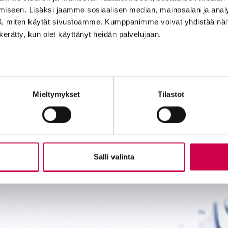
iseen. Lisäksi jaamme sosiaalisen median, mainosalan ja analy
, miten käytät sivustoamme. Kumppanimme voivat yhdistää näitä t
n kerätty, kun olet käyttänyt heidän palvelujaan.
Mieltymykset
Tilastot
Salli valinta