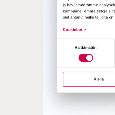
ja kävijämäärämme analysoim
kumppaneillemme tietoja siitä
olet antanut heille tai joita o
Cookiebot >
Suostumuksen
Välttämätön
valinta
Kiellä