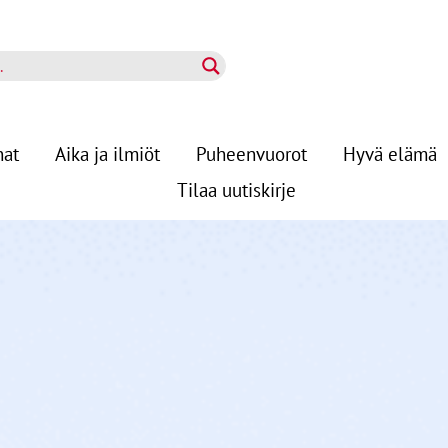
nat
Aika ja ilmiöt
Puheenvuorot
Hyvä elämä
Tilaa uutiskirje