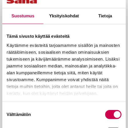
Suostumus
Yksityiskohdat
Tietoja
Tämä sivusto käyttää evästeitä
IHMISTEN TARINAT | 14.08.2023
Käytämme evästeitä tarjoamamme sisällön ja mainosten
Jaakko on valkolainen ja Alvar romani: tällaista
räätälöimiseen, sosiaalisen median ominaisuuksien
on heidän ystävyytensä
tukemiseen ja kävijämäärämme analysoimiseen. Lisäksi
jaamme sosiaalisen median, mainosalan ja analytiikka-
alan kumppaneillemme tietoja siitä, miten käytät
sivustoamme. Kumppanimme voivat yhdistää näitä
tietoja muihin tietoihin, joita olet antanut heille tai joita on
kerätty, kun olet käyttänyt heidän palvelujaan.
Cookiebot >
Suostumuksen
Välttämätön
valinta