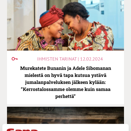
IHMISTEN TARINAT | 12.02.2024
Murekatete Bunanin ja Adele Sibomanan
mielestä on hyvä tapa kutsua ystävä
jumalanpalveluksen jälkeen kylään:
”Kerrostalossamme olemme kuin samaa
perhettä”