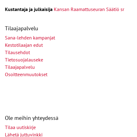
Kust
antaja ja j
ulkaisija
Kansan Raamattuseuran Säätiö sr
Tilaajapalvelu
Sana-lehden kampanjat
Kestotilaajan edut
Tilausehdot
Tietosuojalauseke
Tilaajapalvelu
Osoitteenmuutokset
Ole meihin yhteydessä
Tilaa uutiskirje
Lähetä juttuvinkki