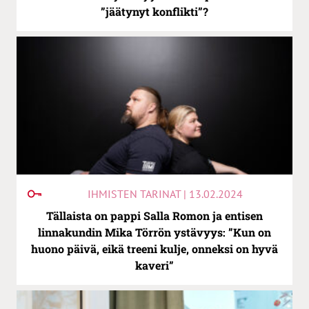
”jäätynyt konflikti”?
IHMISTEN TARINAT | 13.02.2024
Tällaista on pappi Salla Romon ja entisen
linnakundin Mika Törrön ystävyys: ”Kun on
huono päivä, eikä treeni kulje, onneksi on hyvä
kaveri”