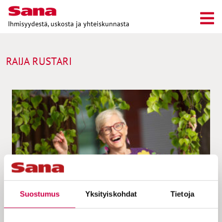
Ihmisyydestä, uskosta ja yhteiskunnasta
RAIJA RUSTARI
Suostumus
Yksityiskohdat
Tietoja
IHMISTEN TARINAT | 10.07.2023
Toivon tarina | Mitä syntiä tein, kun sairastuin?