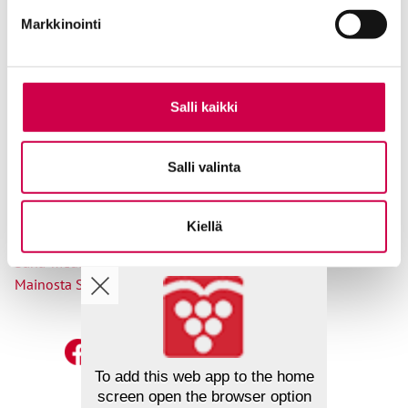
Osoitteenmuutokset
Markkinointi
Salli kaikki
Ole meihin yhteydessä
Salli valinta
Tilaa uutiskirje
Lähetä juttuvinkki
Palaute toimitukselle
Kiellä
Suosittele Sanaa
Sana-median lukijamatkat
Mainosta Sana-mediassa
To add this web app to the home
screen open the browser option