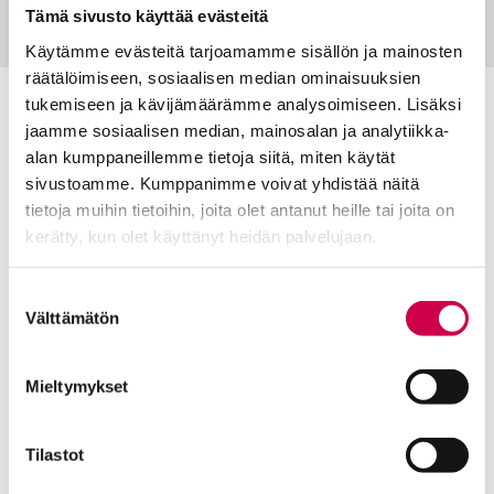
Tämä sivusto käyttää evästeitä
Käytämme evästeitä tarjoamamme sisällön ja mainosten
räätälöimiseen, sosiaalisen median ominaisuuksien
tukemiseen ja kävijämäärämme analysoimiseen. Lisäksi
Toimitus
jaamme sosiaalisen median, mainosalan ja analytiikka-
alan kumppaneillemme tietoja siitä, miten käytät
Yhteystiedot
sivustoamme. Kumppanimme voivat yhdistää näitä
Postiosoite
tietoja muihin tietoihin, joita olet antanut heille tai joita on
PL 48, 08101 LOHJA
kerätty, kun olet käyttänyt heidän palvelujaan.
Kust
antaja ja j
ulkaisija
Kansan Raamattuseuran Säätiö sr
Cookiebot >
Suostumuksen
Välttämätön
valinta
Tilaajapalvelu
Sana-lehden kampanjat
Mieltymykset
Kestotilaajan edut
Tilausehdot
Tilastot
Tietosuojalauseke
Tilaajapalvelu