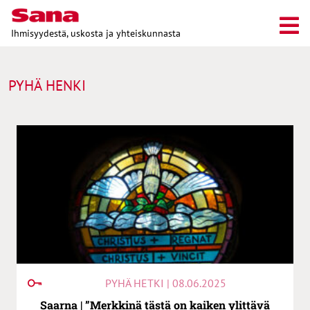
Ihmisyydestä, uskosta ja yhteiskunnasta
PYHÄ HENKI
PYHÄ HETKI | 08.06.2025
Saarna | ”Merkkinä tästä on kaiken ylittävä