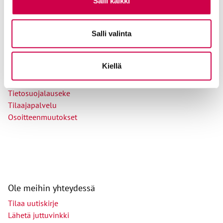
Salli kaikki
Kust
antaja ja j
ulkaisija
Kansan Raamattuseuran Säätiö sr
Salli valinta
Tilaajapalvelu
Sana-lehden kampanjat
Kiellä
Kestotilaajan edut
Tilausehdot
Tietosuojalauseke
Tilaajapalvelu
Osoitteenmuutokset
Ole meihin yhteydessä
Tilaa uutiskirje
Lähetä juttuvinkki