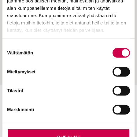
jaamme sosiaalisen median, mainosalan ja analytiikka-
alan kumppaneillemme tietoja siitä, miten käytät
sivustoamme. Kumppanimme voivat yhdistää näitä
tietoja muihin tietoihin, joita olet antanut heille tai joita on
kerätty, kun olet käyttänyt heidän palvelujaan.
Cookiebot >
PYHÄ HETKI | 17.05.2024
Suostumuksen
Välttämätön
valinta
Saarna | Meidät lähetetään rauhan
välikappaleiksi
Mieltymykset
Tilastot
Toimitus
Markkinointi
Yhteystiedot
Postiosoite
PL 48, 08101 LOHJA