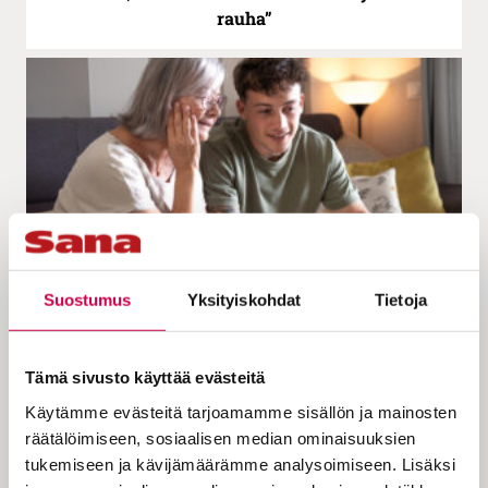
rauha”
Suostumus
Yksityiskohdat
Tietoja
AARTEITA PAAVALIN KIRJEISTÄ | 10.06.2024
Kuula | Jokaisella voi olla armolahja, sillä ne
ovat usein ihan arkisia kykyjä
Tämä sivusto käyttää evästeitä
Käytämme evästeitä tarjoamamme sisällön ja mainosten
räätälöimiseen, sosiaalisen median ominaisuuksien
tukemiseen ja kävijämäärämme analysoimiseen. Lisäksi