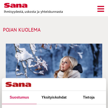
Ihmisyydestä, uskosta ja yhteiskunnasta
POJAN KUOLEMA
Suostumus
Yksityiskohdat
Tietoja
IHMISTEN TARINAT | 19.01.2023
Janna Paasonen: Musiikki lohdutti menetyksen