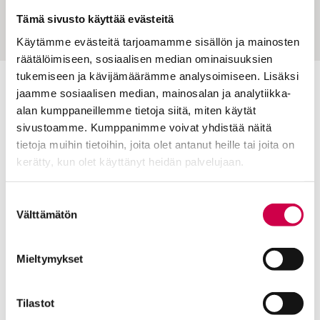
jälkeen
Tämä sivusto käyttää evästeitä
Käytämme evästeitä tarjoamamme sisällön ja mainosten
räätälöimiseen, sosiaalisen median ominaisuuksien
tukemiseen ja kävijämäärämme analysoimiseen. Lisäksi
jaamme sosiaalisen median, mainosalan ja analytiikka-
Toimitus
alan kumppaneillemme tietoja siitä, miten käytät
Yhteystiedot
sivustoamme. Kumppanimme voivat yhdistää näitä
tietoja muihin tietoihin, joita olet antanut heille tai joita on
Postiosoite
kerätty, kun olet käyttänyt heidän palvelujaan.
PL 48, 08101 LOHJA
Cookiebot >
Kust
antaja ja j
ulkaisija
Kansan Raamattuseuran Säätiö sr
Suostumuksen
Välttämätön
valinta
Tilaajapalvelu
Mieltymykset
Sana-lehden kampanjat
Kestotilaajan edut
Tilausehdot
Tilastot
Tietosuojalauseke