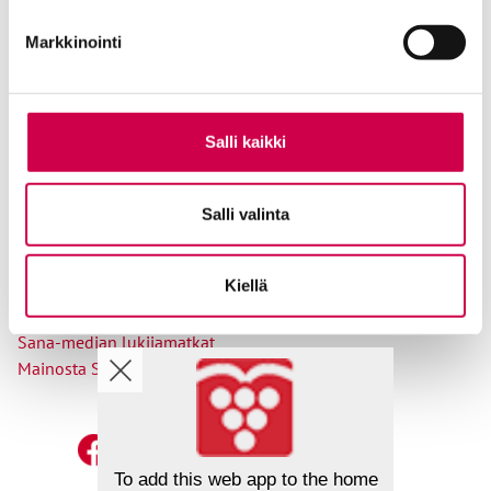
Tilaajapalvelu
Markkinointi
Osoitteenmuutokset
Salli kaikki
Ole meihin yhteydessä
Salli valinta
Tilaa uutiskirje
Lähetä juttuvinkki
Kiellä
Palaute toimitukselle
Suosittele Sanaa
Sana-median lukijamatkat
Mainosta Sana-mediassa
To add this web app to the home