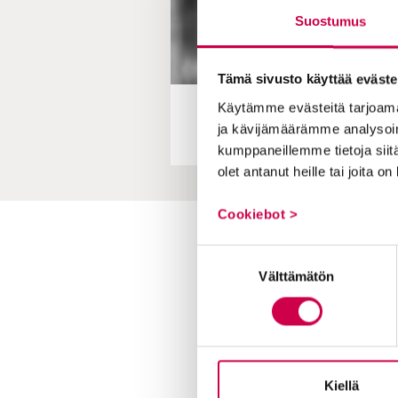
Suostumus
Tämä sivusto käyttää eväste
Käytämme evästeitä tarjoama
ja kävijämäärämme analysoim
Pohjois-Kore
kumppaneillemme tietoja siitä
olet antanut heille tai joita o
Cookiebot >
Toimitus
Suostumuksen
Välttämätön
valinta
Yhteystiedot
Postiosoite
PL 48, 08101 LOHJA
Kust
antaja ja j
ulkaisija
Kansa
Kiellä
Raamattuseuran Säätiö sr