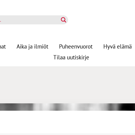
nat
Aika ja ilmiöt
Puheenvuorot
Hyvä elämä
Tilaa uutiskirje