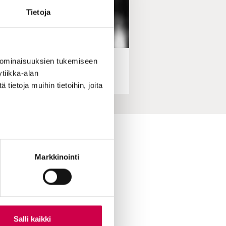
Tietoja
 ominaisuuksien tukemiseen
tiikka-alan
ä kristittyjä
ietoja muihin tietoihin, joita
ihin yhteydessä
Markkinointi
skirje
ttuvinkki
oimitukselle
le Sanaa
ian lukijamatkat
Salli kaikki
 Sana-mediassa