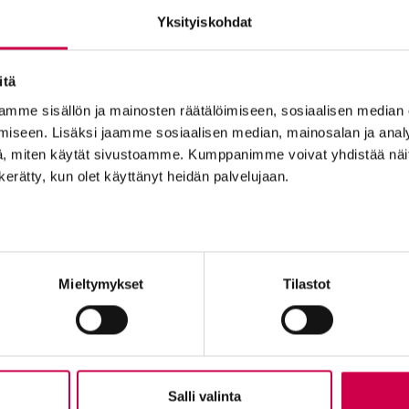
Yksityiskohdat
itä
mme sisällön ja mainosten räätälöimiseen, sosiaalisen median
AIKA JA ILMIÖT | 10.10.2024
iseen. Lisäksi jaamme sosiaalisen median, mainosalan ja analy
asta loikannut pastori: Diktaattori Kim Jong-un pelkä
, miten käytät sivustoamme. Kumppanimme voivat yhdistää näitä t
n kerätty, kun olet käyttänyt heidän palvelujaan.
Tilaajapalvelu
Ole me
Mieltymykset
Tilastot
Sana-lehden kampanjat
Tilaa uuti
Kestotilaajan edut
Lähetä ju
Tilausehdot
Palaute t
Tietosuojalauseke
Suositte
Tilaajapalvelu
Sana-med
n
Salli valinta
Osoitteenmuutokset
Mainosta