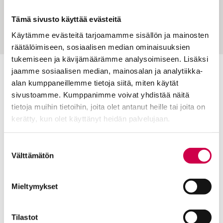
ei-toivottu lapsi – oman äitiytensä hän koki
Tämä sivusto käyttää evästeitä
”tehtäväksi Jumalalta”
Käytämme evästeitä tarjoamamme sisällön ja mainosten
räätälöimiseen, sosiaalisen median ominaisuuksien
tukemiseen ja kävijämäärämme analysoimiseen. Lisäksi
jaamme sosiaalisen median, mainosalan ja analytiikka-
Toimitus
alan kumppaneillemme tietoja siitä, miten käytät
sivustoamme. Kumppanimme voivat yhdistää näitä
Yhteystiedot
tietoja muihin tietoihin, joita olet antanut heille tai joita on
Postiosoite
kerätty, kun olet käyttänyt heidän palvelujaan.
PL 48, 08101 LOHJA
Cookiebot >
Suostumuksen
Kust
antaja ja j
ulkaisija
Kansan Raamattuseuran Säätiö sr
Välttämätön
valinta
Tilaajapalvelu
Mieltymykset
Sana-lehden kampanjat
Kestotilaajan edut
Tilastot
Tilausehdot