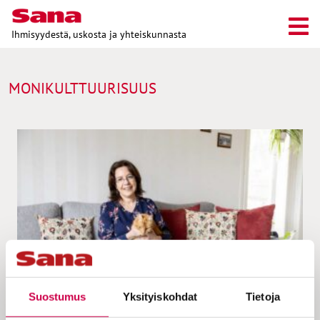
Ihmisyydestä, uskosta ja yhteiskunnasta
MONIKULTTUURISUUS
IHMISTEN TARINAT | 08.05.2025
Suostumus
Yksityiskohdat
Tietoja
Saynur Soramies sai äidiltään kuulla olleensa