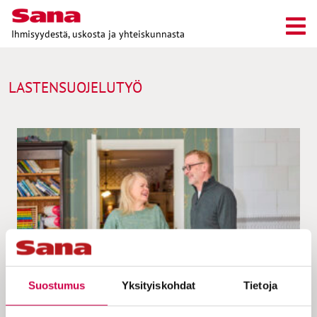
Ihmisyydestä, uskosta ja yhteiskunnasta
LASTENSUOJELUTYÖ
Suostumus
Yksityiskohdat
Tietoja
IHMISTEN TARINAT | 19.03.2025
Lastensuojelulaitos maatilalla antaa lapsille