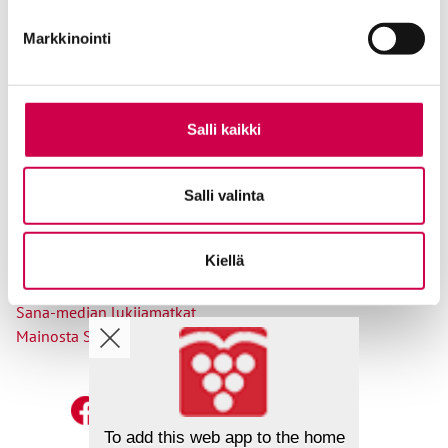
Tilaajapalvelu
Markkinointi
Osoitteenmuutokset
Salli kaikki
Ole meihin yhteydessä
Salli valinta
Tilaa uutiskirje
Lähetä juttuvinkki
Kiellä
Palaute toimitukselle
Suosittele Sanaa
Sana-median lukijamatkat
Mainosta Sana-mediassa
To add this web app to the home