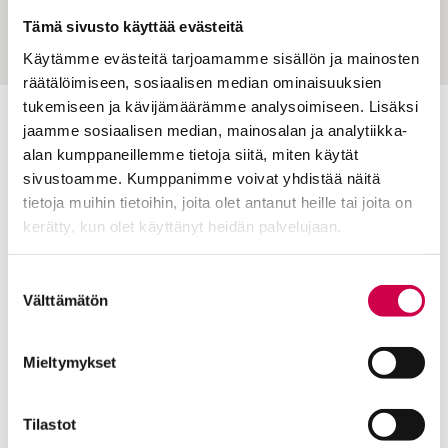
tilaa harrastaa ja voimaantua
Tämä sivusto käyttää evästeitä
Käytämme evästeitä tarjoamamme sisällön ja mainosten
räätälöimiseen, sosiaalisen median ominaisuuksien
tukemiseen ja kävijämäärämme analysoimiseen. Lisäksi
jaamme sosiaalisen median, mainosalan ja analytiikka-
Toimitus
alan kumppaneillemme tietoja siitä, miten käytät
Yhteystiedot
sivustoamme. Kumppanimme voivat yhdistää näitä
tietoja muihin tietoihin, joita olet antanut heille tai joita on
Postiosoite
kerätty, kun olet käyttänyt heidän palvelujaan.
PL 48, 08101 LOHJA
Cookiebot >
Kust
antaja ja j
ulkaisija
Kansan Raamattuseuran Säätiö sr
Suostumuksen
Välttämätön
valinta
Tilaajapalvelu
Mieltymykset
Sana-lehden kampanjat
Kestotilaajan edut
Tilausehdot
Tilastot
Tietosuojalauseke