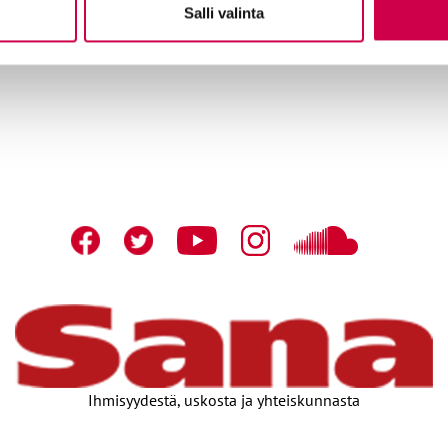
Salli valinta
Tilaajapalvelu
Sana-med
n
Osoitteenmuutokset
Mainosta
Ihmisyydestä, uskosta ja yhteiskunnasta