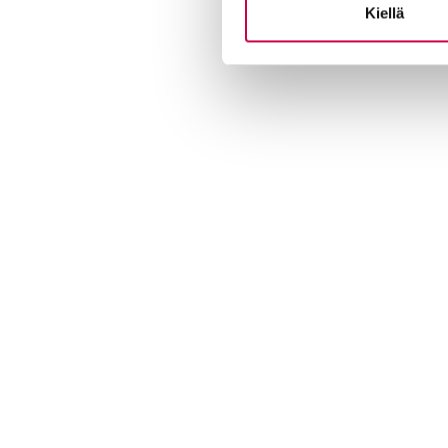
Kiellä
Kust
antaja ja j
ulkaisija
Kansa
Raamattuseuran Säätiö sr