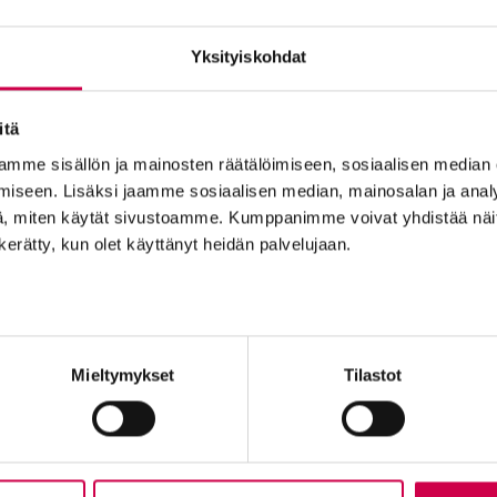
Yksityiskohdat
itä
AT | 26.09.2024
AIKA JA IL
mme sisällön ja mainosten räätälöimiseen, sosiaalisen median
n ja luottotiedot, mutta
”Joulu ei ole yllätt
iseen. Lisäksi jaamme sosiaalisen median, mainosalan ja analy
änä, olen monin tavoin
perheelle se on jokavuo
, miten käytät sivustoamme. Kumppanimme voivat yhdistää näitä t
”
Lahti tietää, mil
n kerätty, kun olet käyttänyt heidän palvelujaan.
Tilaajapalvelu
Ole me
Mieltymykset
Tilastot
Sana-lehden kampanjat
Tilaa uuti
Kestotilaajan edut
Lähetä ju
Tilausehdot
Palaute t
Tietosuojalauseke
Suositte