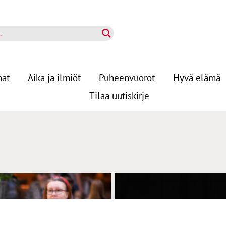
nat
Aika ja ilmiöt
Puheenvuorot
Hyvä elämä
Tilaa uutiskirje