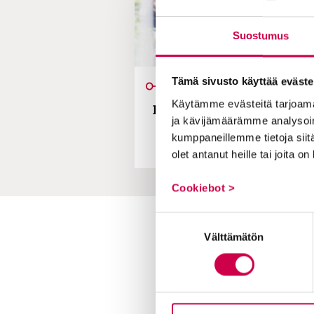
Suostumus
Tämä sivusto käyttää eväste
IHMISTEN TARIN
Käytämme evästeitä tarjoama
Pirkko menetti työn, perhee
ja kävijämäärämme analysoim
selvisi: ”Vaikka elän köyh
kumppaneillemme tietoja siitä
rikas
olet antanut heille tai joita o
Cookiebot >
Suostumuksen
Toimitus
Välttämätön
valinta
Yhteystiedot
Postiosoite
PL 48, 08101 LOHJA