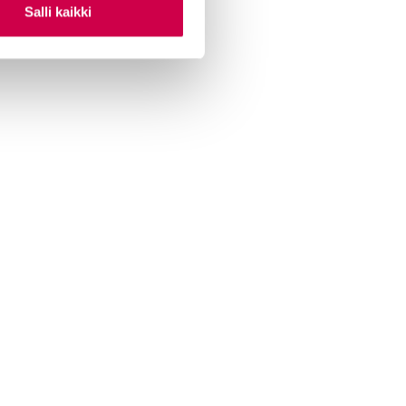
Salli kaikki
ian lukijamatkat
 Sana-mediassa