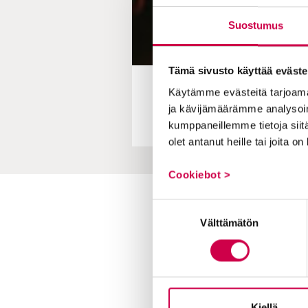
Suostumus
Tämä sivusto käyttää eväste
Käytämme evästeitä tarjoama
”Millaista on olla mit
ja kävijämäärämme analysoim
kumppaneillemme tietoja siitä
olet antanut heille tai joita o
Cookiebot >
Suostumuksen
Toimitus
Välttämätön
valinta
Yhteystiedot
Postiosoite
PL 48, 08101 LOHJA
Kiellä