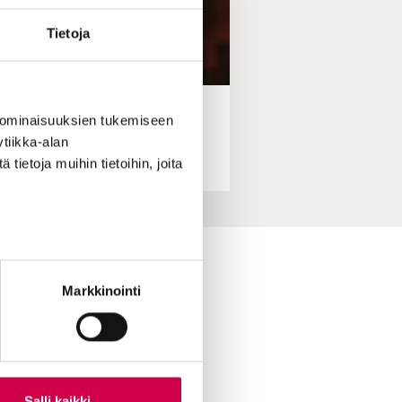
Tietoja
 ominaisuuksien tukemiseen
ingissä, Tampereella ja
tiikka-alan
ietoja muihin tietoihin, joita
ihin yhteydessä
Markkinointi
skirje
ttuvinkki
oimitukselle
le Sanaa
ian lukijamatkat
Salli kaikki