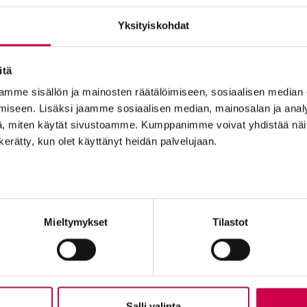
Yksityiskohdat
itä
KULTTUURI | 03.10.2023
mme sisällön ja mainosten räätälöimiseen, sosiaalisen median
ätön?” – Katsojia ei säästellä syksyn teattereissa Hels
iseen. Lisäksi jaamme sosiaalisen median, mainosalan ja analy
Hämeenlinnassa
, miten käytät sivustoamme. Kumppanimme voivat yhdistää näitä t
n kerätty, kun olet käyttänyt heidän palvelujaan.
Tilaajapalvelu
Ole me
Mieltymykset
Tilastot
Sana-lehden kampanjat
Tilaa uuti
Kestotilaajan edut
Lähetä ju
Tilausehdot
Palaute t
Tietosuojalauseke
Suositte
Tilaajapalvelu
Sana-med
Salli valinta