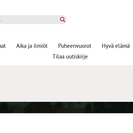
nat
Aika ja ilmiöt
Puheenvuorot
Hyvä elämä
Tilaa uutiskirje