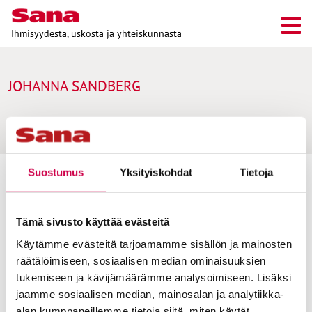
Ihmisyydestä, uskosta ja yhteiskunnasta
JOHANNA SANDBERG
Suostumus
Yksityiskohdat
Tietoja
Toimitus
Yhteystiedot
Tämä sivusto käyttää evästeitä
Postiosoite
Käytämme evästeitä tarjoamamme sisällön ja mainosten
PL 48, 08101 LOHJA
räätälöimiseen, sosiaalisen median ominaisuuksien
tukemiseen ja kävijämäärämme analysoimiseen. Lisäksi
Kust
antaja ja j
ulkaisija
Kansan Raamattuseuran Säätiö sr
jaamme sosiaalisen median, mainosalan ja analytiikka-
alan kumppaneillemme tietoja siitä, miten käytät