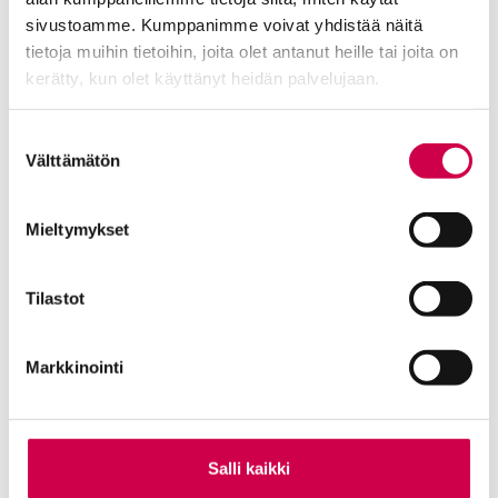
sivustoamme. Kumppanimme voivat yhdistää näitä
Tilaajapalvelu
tietoja muihin tietoihin, joita olet antanut heille tai joita on
Sana-lehden kampanjat
kerätty, kun olet käyttänyt heidän palvelujaan.
Kestotilaajan edut
Tilausehdot
Cookiebot >
Suostumuksen
Tietosuojalauseke
Välttämätön
valinta
Tilaajapalvelu
Osoitteenmuutokset
Mieltymykset
Tilastot
Ole meihin yhteydessä
Markkinointi
Tilaa uutiskirje
Lähetä juttuvinkki
Palaute toimitukselle
Salli kaikki
Suosittele Sanaa
Sana-median lukijamatkat