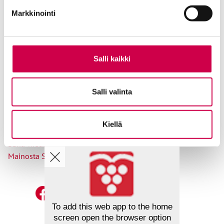
Osoitteenmuutokset
Markkinointi
Salli kaikki
Ole meihin yhteydessä
Salli valinta
Tilaa uutiskirje
Lähetä juttuvinkki
Palaute toimitukselle
Kiellä
Suosittele Sanaa
Sana-median lukijamatkat
Mainosta Sana-mediassa
To add this web app to the home
screen open the browser option