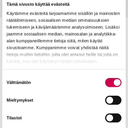
Tämä sivusto käyttää evästeitä
Käytämme evästeitä tarjoamamme sisällön ja mainosten
räätälöimiseen, sosiaalisen median ominaisuuksien
tukemiseen ja kävijämäärämme analysoimiseen. Lisäksi
Toimitus
jaamme sosiaalisen median, mainosalan ja analytiikka-
alan kumppaneillemme tietoja siitä, miten käytät
Yhteystiedot
sivustoamme. Kumppanimme voivat yhdistää näitä
Postiosoite
tietoja muihin tietoihin, joita olet antanut heille tai joita on
PL 48, 08101 LOHJA
kerätty, kun olet käyttänyt heidän palvelujaan.
Kust
antaja ja j
ulkaisija
Kansan Raamattuseuran Säätiö sr
Cookiebot >
Suostumuksen
Välttämätön
valinta
Tilaajapalvelu
Sana-lehden kampanjat
Mieltymykset
Kestotilaajan edut
Tilausehdot
Tilastot
Tietosuojalauseke
Tilaajapalvelu