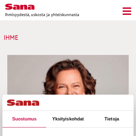
Ihmisyydestä, uskosta ja yhteiskunnasta
IHME
Suostumus
Yksityiskohdat
Tietoja
PAKINAT | 21.06.2023
Mrs. Middleage | Jo on ihme!