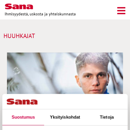
Ihmisyydestä, uskosta ja yhteiskunnasta
HUUHKAJAT
Suostumus
Yksityiskohdat
Tietoja
IHMISTEN TARINAT | 19.01.2022
Usko antaa tukevan pohjan