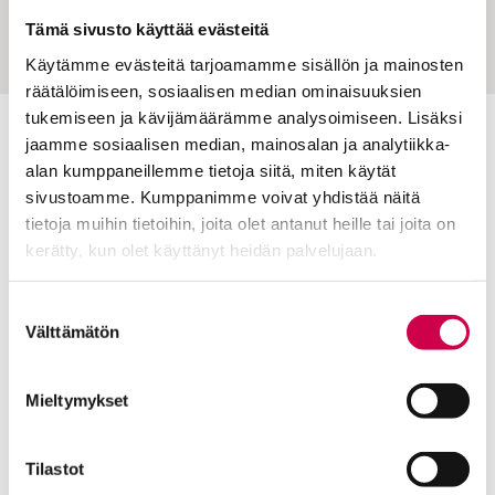
huippujalkapalloilijan elämälle
Tämä sivusto käyttää evästeitä
Käytämme evästeitä tarjoamamme sisällön ja mainosten
räätälöimiseen, sosiaalisen median ominaisuuksien
tukemiseen ja kävijämäärämme analysoimiseen. Lisäksi
jaamme sosiaalisen median, mainosalan ja analytiikka-
Toimitus
alan kumppaneillemme tietoja siitä, miten käytät
Yhteystiedot
sivustoamme. Kumppanimme voivat yhdistää näitä
tietoja muihin tietoihin, joita olet antanut heille tai joita on
Postiosoite
kerätty, kun olet käyttänyt heidän palvelujaan.
PL 48, 08101 LOHJA
Cookiebot >
Kust
antaja ja j
ulkaisija
Kansan Raamattuseuran Säätiö sr
Suostumuksen
Välttämätön
valinta
Tilaajapalvelu
Mieltymykset
Sana-lehden kampanjat
Kestotilaajan edut
Tilausehdot
Tilastot
Tietosuojalauseke