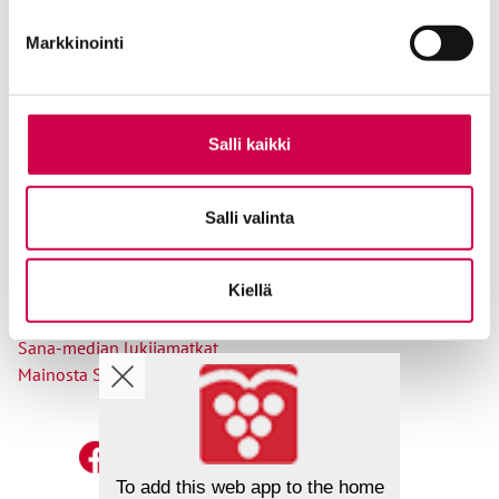
Tilaajapalvelu
Markkinointi
Osoitteenmuutokset
Salli kaikki
Ole meihin yhteydessä
Salli valinta
Tilaa uutiskirje
Lähetä juttuvinkki
Kiellä
Palaute toimitukselle
Suosittele Sanaa
Sana-median lukijamatkat
Mainosta Sana-mediassa
To add this web app to the home