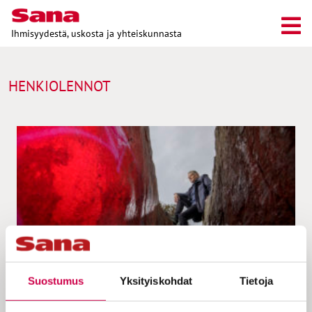
Ihmisyydestä, uskosta ja yhteiskunnasta
HENKIOLENNOT
Suostumus
Yksityiskohdat
Tietoja
AIKA JA ILMIÖT | 26.10.2022
Pasi Klemettinen: kansanuskon myyttiset