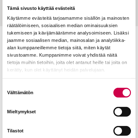
pahikset
Tämä sivusto käyttää evästeitä
Käytämme evästeitä tarjoamamme sisällön ja mainosten
räätälöimiseen, sosiaalisen median ominaisuuksien
tukemiseen ja kävijämäärämme analysoimiseen. Lisäksi
jaamme sosiaalisen median, mainosalan ja analytiikka-
Toimitus
alan kumppaneillemme tietoja siitä, miten käytät
Yhteystiedot
sivustoamme. Kumppanimme voivat yhdistää näitä
tietoja muihin tietoihin, joita olet antanut heille tai joita on
Postiosoite
kerätty, kun olet käyttänyt heidän palvelujaan.
PL 48, 08101 LOHJA
Cookiebot >
Kust
antaja ja j
ulkaisija
Kansan Raamattuseuran Säätiö sr
Suostumuksen
Välttämätön
valinta
Tilaajapalvelu
Mieltymykset
Sana-lehden kampanjat
Kestotilaajan edut
Tilausehdot
Tilastot
Tietosuojalauseke