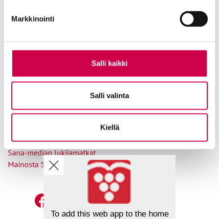
Tilaajapalvelu
Markkinointi
Osoitteenmuutokset
Salli kaikki
Ole meihin yhteydessä
Salli valinta
Tilaa uutiskirje
Lähetä juttuvinkki
Kiellä
Palaute toimitukselle
Suosittele Sanaa
Sana-median lukijamatkat
Mainosta Sana-mediassa
To add this web app to the home