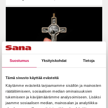
Suostumus
Yksityiskohdat
Tietoja
HELMIÄ LUUKKAAN EVANKELIUMISTA |
19.04.2023
Mitä ajatella eksorkismeista?
Tämä sivusto käyttää evästeitä
Käytämme evästeitä tarjoamamme sisällön ja mainosten
räätälöimiseen, sosiaalisen median ominaisuuksien
tukemiseen ja kävijämäärämme analysoimiseen. Lisäksi
jaamme sosiaalisen median, mainosalan ja analytiikka-