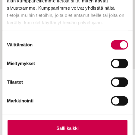
alan kumppaneillemme tietoja siitä, miten käytät
sivustoamme. Kumppanimme voivat yhdistää näitä
tietoja muihin tietoihin, joita olet antanut heille tai joita on
kerätty, kun olet käyttänyt heidän palvelujaan.
Cookiebot >
AIKA JA ILMIÖT | 17.04.2023
Suostumuksen
Välttämätön
valinta
Ilman pelkoa
Mieltymykset
Tilastot
Toimitus
Yhteystiedot
Markkinointi
Postiosoite
PL 48, 08101 LOHJA
Kust
antaja ja j
ulkaisija
Kansan Raamattuseuran Säätiö sr
Salli kaikki