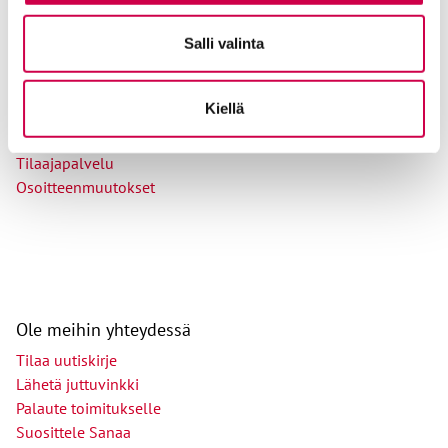
Tilaajapalvelu
Salli valinta
Sana-lehden kampanjat
Kestotilaajan edut
Kiellä
Tilausehdot
Tietosuojalauseke
Tilaajapalvelu
Osoitteenmuutokset
Ole meihin yhteydessä
Tilaa uutiskirje
Lähetä juttuvinkki
Palaute toimitukselle
Suosittele Sanaa