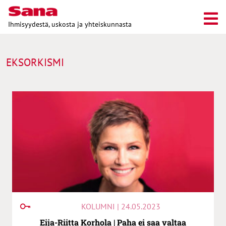
Ihmisyydestä, uskosta ja yhteiskunnasta
EKSORKISMI
KOLUMNI | 24.05.2023
Eija-Riitta Korhola | Paha ei saa valtaa