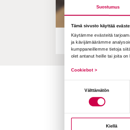
Suostumus
Tämä sivusto käyttää eväste
Käytämme evästeitä tarjoama
ja kävijämäärämme analysoim
kumppaneillemme tietoja siitä
olet antanut heille tai joita o
Cookiebot >
Toimitus
Suostumuksen
Välttämätön
valinta
Yhteystiedot
Postiosoite
PL 48, 08101 LOHJA
Kust
antaja ja j
ulkaisija
Kansa
Kiellä
Raamattuseuran Säätiö sr