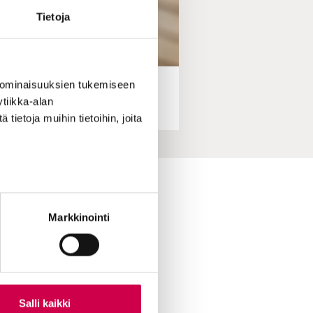
Tietoja
 ominaisuuksien tukemiseen
tiikka-alan
ietoja muihin tietoihin, joita
ihin yhteydessä
Markkinointi
skirje
ttuvinkki
oimitukselle
le Sanaa
ian lukijamatkat
Salli kaikki
 Sana-mediassa