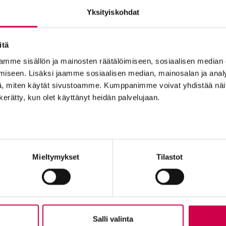
Yksityiskohdat
itä
mme sisällön ja mainosten räätälöimiseen, sosiaalisen median
AIKA JA ILMIÖT | 27.02.2023
iseen. Lisäksi jaamme sosiaalisen median, mainosalan ja analy
Verkkomedia Sana.fi uudistuu
, miten käytät sivustoamme. Kumppanimme voivat yhdistää näitä t
n kerätty, kun olet käyttänyt heidän palvelujaan.
Tilaajapalvelu
Ole me
Mieltymykset
Tilastot
Sana-lehden kampanjat
Tilaa uuti
Kestotilaajan edut
Lähetä ju
Tilausehdot
Palaute t
Tietosuojalauseke
Suositte
Tilaajapalvelu
Sana-med
n
Salli valinta
Osoitteenmuutokset
Mainosta