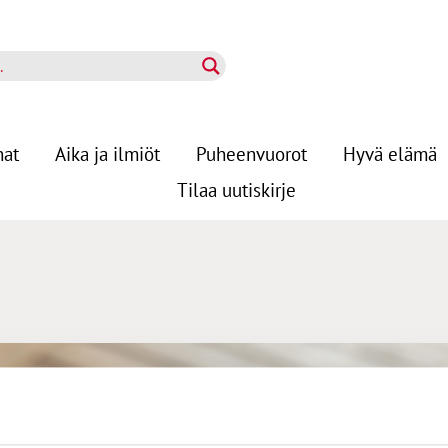
nat
Aika ja ilmiöt
Puheenvuorot
Hyvä elämä
Tilaa uutiskirje