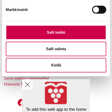
Tilaajapalvelu
Markkinointi
Osoitteenmuutokset
Salli kaikki
Ole meihin yhteydessä
Salli valinta
Tilaa uutiskirje
Lähetä juttuvinkki
Kiellä
Palaute toimitukselle
Suosittele Sanaa
Sana-median lukijamatkat
Mainosta Sana-mediassa
To add this web app to the home