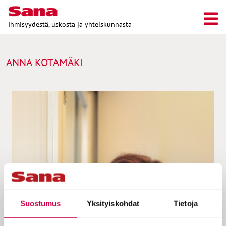
Ihmisyydestä, uskosta ja yhteiskunnasta
ANNA KOTAMÄKI
Suostumus
Yksityiskohdat
Tietoja
IHMISTEN TARINAT | 09.11.2022
Hometalo oli viedä Anna Kotamäen rahat ja