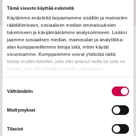
terveyden
Tämä sivusto käyttää evästeitä
Käytämme evästeitä tarjoamamme sisällön ja mainosten
räätälöimiseen, sosiaalisen median ominaisuuksien
tukemiseen ja kävijämäärämme analysoimiseen. Lisäksi
jaamme sosiaalisen median, mainosalan ja analytiikka-
Toimitus
alan kumppaneillemme tietoja siitä, miten käytät
Yhteystiedot
sivustoamme. Kumppanimme voivat yhdistää näitä
tietoja muihin tietoihin, joita olet antanut heille tai joita on
Postiosoite
kerätty, kun olet käyttänyt heidän palvelujaan.
PL 48, 08101 LOHJA
Cookiebot >
Kust
antaja ja j
ulkaisija
Kansan Raamattuseuran Säätiö sr
Suostumuksen
Välttämätön
valinta
Tilaajapalvelu
Mieltymykset
Sana-lehden kampanjat
Kestotilaajan edut
Tilausehdot
Tilastot
Tietosuojalauseke