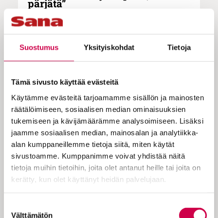
pärjätä”
Suostumus
Suomi on kuudetta kertaa maailman
Yksityiskohdat
Tietoja
onnellisin kansa. Tyytyväisyyttä
omaan elämään vakuutetaan, mutta
Tämä sivusto käyttää evästeitä
vauraassa ja turvallisessa maassa on
Käytämme evästeitä tarjoamamme sisällön ja mainosten
silti paljon pahoinvointia.
räätälöimiseen, sosiaalisen median ominaisuuksien
tukemiseen ja kävijämäärämme analysoimiseen. Lisäksi
Itsemurhaluvut ovat edelleen
jaamme sosiaalisen median, mainosalan ja analytiikka-
korkeat.
alan kumppaneillemme tietoja siitä, miten käytät
sivustoamme. Kumppanimme voivat yhdistää näitä
tietoja muihin tietoihin, joita olet antanut heille tai joita on
Suomi on maailman onnellisin maa,
kerätty, kun olet käyttänyt heidän palvelujaan.
ilmenee taannoisesta YK:n raportista. The
World Happiness Reportissa (pdf) Suomi
Cookiebot >
Suostumuksen
arvioidaan maailman onnellisimmaksi
Välttämätön
valinta