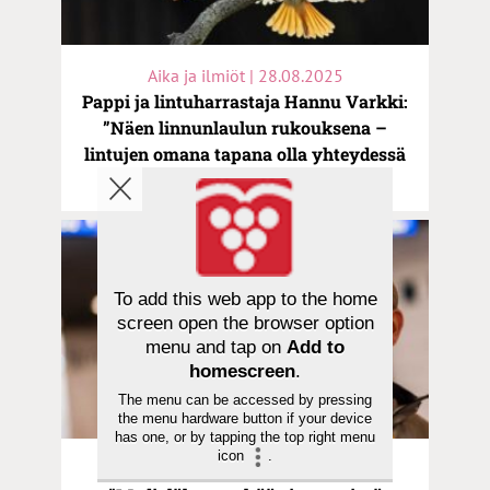
Aika ja ilmiöt | 28.08.2025
Pappi ja lintuharrastaja Hannu Varkki:
”Näen linnunlaulun rukouksena –
lintujen omana tapana olla yhteydessä
toisiinsa ja Jumalaan”
To add this web app to the home
screen open the browser option
menu and tap on
Add to
homescreen
.
The menu can be accessed by pressing
the menu hardware button if your device
has one, or by tapping the top right menu
icon
.
Aika ja ilmiöt | 09.06.2025