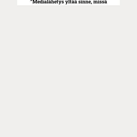
”Medialähetys yltää sinne, missä
uskonnonvapaus, tasa-arvo ja
ihmisarvo ovat uhattuina,” sanoo
Sansan toiminnanjohtaja Mikko
Matikainen
Toimitus
Yhteystiedot
Postiosoite
PL 48, 08101 LOHJA
Kust
antaja ja j
ulkaisija
Kansan Raamattuseuran Säätiö sr