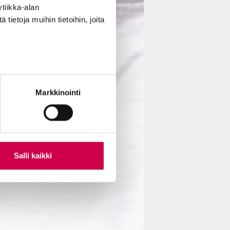
tiikka-alan
ietoja muihin tietoihin, joita
Markkinointi
Salli kaikki