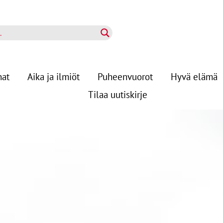
nat
Aika ja ilmiöt
Puheenvuorot
Hyvä elämä
Tilaa uutiskirje