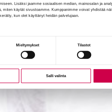
iseen. Lisäksi jaamme sosiaalisen median, mainosalan ja analy
, miten käytät sivustoamme. Kumppanimme voivat yhdistää näitä t
n kerätty, kun olet käyttänyt heidän palvelujaan.
Mieltymykset
Tilastot
Salli valinta