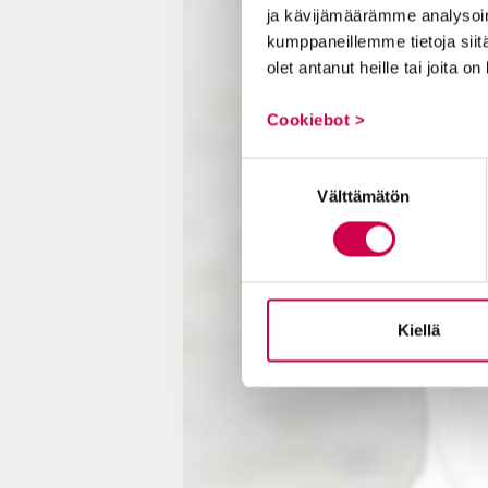
ja kävijämäärämme analysoim
kumppaneillemme tietoja siitä
olet antanut heille tai joita o
Cookiebot >
Suostumuksen
Välttämätön
valinta
Kiellä