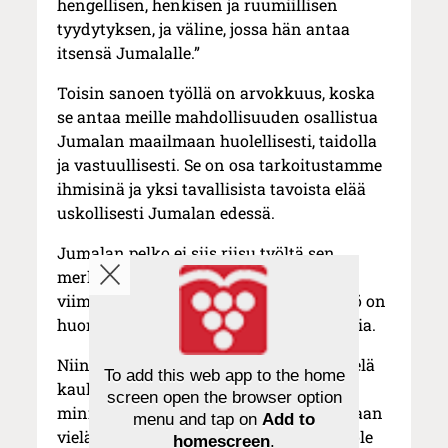
hengellisen, henkisen ja ruumiillisen
tyydytyksen, ja väline, jossa hän antaa
itsensä Jumalalle.”
Toisin sanoen työllä on arvokkuus, koska
se antaa meille mahdollisuuden osallistua
Jumalan maailmaan huolellisesti, taidolla
ja vastuullisesti. Se on osa tarkoitustamme
ihmisinä ja yksi tavallisista tavoista elää
uskollisesti Jumalan edessä.
Jumalan pelko ei siis riisu työltä sen
merkitystä. Se riisuu työltä sen
viimekätisen aseman. Se kertoo, että työ on
huono herra, mutta ei merkityksetön asia.
Niinpä vaikka oma sapattilomani on vielä
To add this web app to the home
kaukana – ja vaikka eläke tai
screen open the browser option
minieläköityminen ei ehkä ole sinullekaan
menu and tap on
Add to
vielä ajankohtaista – se ei välttämättä ole
homescreen
.