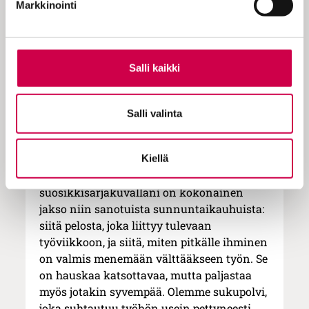
usko.
Markkinointi
Nykyelämän puristus käy yhä
selvemmäksi. Sitä ruokkivat jatkuvat
yhteydenpidon mahdollisuudet, sosiaalisen
Salli kaikki
median pienet dopamiinipalkinnot ja se,
että työ voi seurata meitä kaikkialle.
Salli valinta
Uupumus lisääntyy – ei vain siksi, että
teemme liikaa töitä, vaan siksi, ettemme
tunnu osaavan koskaan kytkeytyä irti.
Kiellä
Yhdellä Instagramin
suosikkisarjakuvallani on kokonainen
jakso niin sanotuista sunnuntaikauhuista:
siitä pelosta, joka liittyy tulevaan
työviikkoon, ja siitä, miten pitkälle ihminen
on valmis menemään välttääkseen työn. Se
on hauskaa katsottavaa, mutta paljastaa
myös jotakin syvempää. Olemme sukupolvi,
joka suhtautuu työhön usein pettyneesti,