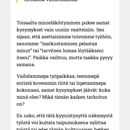
Toisaalta minieläköityminen pukee samat
kysymykset vain uusiin vaatteisiin. Sen
sijaan, että asettaisimme toivomme työhön,
sanomme: ”matkustaminen pelastaa
minut” tai ”tarvitsen lomaa löytääkseni
itseni”. Paikka vaihtuu, mutta taakka pysyy
samana.
Vaihdammepa työpaikkaa, teemmepä
entistä kovemmin töitä tai lopetammepa
kokonaan, samat kysymykset jäävät: kuka
minä olen? Mikä tämän kaiken tarkoitus
on?
En usko, että tätä kyynistynyttä näkemystä
työstä voi kuitata taipumuksena valittaa
työstä tai edes tämän kulttuurisen hetken