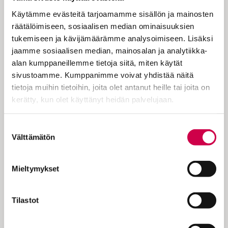
Viime vuoden lopulla HSBC julkaisi
Käytämme evästeitä tarjoamamme sisällön ja mainosten
raportin, jonka mukaan Z-sukupolvi ja
räätälöimiseen, sosiaalisen median ominaisuuksien
milleniaalit ovat minieläköitymisen
tukemiseen ja kävijämäärämme analysoimiseen. Lisäksi
etujoukkoa. Raportin mukaan perinteinen
jaamme sosiaalisen median, mainosalan ja analytiikka-
työstä eläkkeelle -malli on muuttumassa
alan kumppaneillemme tietoja siitä, miten käytät
muotoon työ–eläke–työ: 63 prosenttia Z-
sivustoamme. Kumppanimme voivat yhdistää näitä
sukupolvesta ja 57 prosenttia
tietoja muihin tietoihin, joita olet antanut heille tai joita on
milleniaaleista sanoi haluavansa tällaisen
kerätty, kun olet käyttänyt heidän palvelujaan.
muutoksen.
Cookiebot >
Suostumuksen
Kyse on jostakin syvemmästä kuin
Välttämätön
valinta
ohimenevästä elämäntapatrendistä.
Mieltymykset
Nykyelämän puristuksessa
Tilastot
Onko sattumaa, että vuosi 2007 toi meille
sekä iPhonen että minieläköitymisen? En