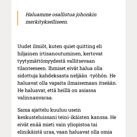
Haluamme osallistua johonkin
merkitykselliseen.
Uudet ilmiöt, kuten quiet quitting eli
hiljainen irtisanoutuminen, kertovat
tyytymättömyydestä vallitsevaan
tilanteeseen. Ihmiset eivät halua olla
sidottuja kahdeksasta neljään -työhön. He
haluavat olla vapaita ilmaisemaan itseään.
He haluavat, että heillä on asiassa
valinnanvaraa.
Sama ajattelu kuuluu usein
keskusteluissani teini-ikäisten kanssa. He
eivät enää mieti vain yliopistoa tai
elinikäistä uraa, vaan haluavat olla omia