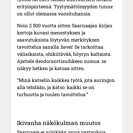
erityispiirteenä. Tyytymättömyyden tunne
on ollut olemassa vuosituhansia.
Noin 2 500 vuotta sitten Saarnaajan kirjan
kertoja kuvasi menestyksen ja
saavutuksista löytyvän merkityksen
tavoittelua sanalla
hevel
. Se tarkoittaa
väliaikaista, ohikiitävää, höyryn kaltaista.
Ajattele deodoranttisuihkeen sumua: se
näkyy hetken ja katoaa sitten.
”Minä katselin kaikkea työtä, jota auringon
alla tehdään, ja katso: kaikki se on
turhuutta ja tuulen tavoittelua.”
Ikivanha näkökulman muutos
Saarnaaja ei niinkään anna vastauksia