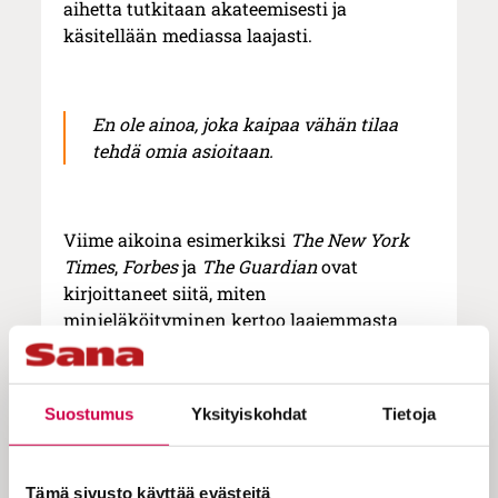
aihetta tutkitaan akateemisesti ja
käsitellään mediassa laajasti.
En ole ainoa, joka kaipaa vähän tilaa
tehdä omia asioitaan.
Viime aikoina esimerkiksi
The New York
Times
,
Forbes
ja
The Guardian
ovat
kirjoittaneet siitä, miten
minieläköityminen kertoo laajemmasta
muutoksesta suhtautumisessa työhön ja
varallisuuteen. Tunnistan saman
keskusteluissa ystävieni kanssa: moni
Suostumus
Yksityiskohdat
Tietoja
käyttäisi rahansa mieluummin
matkustamiseen kuin säästäisi asuntoa
varten.
Tämä sivusto käyttää evästeitä