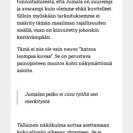
tunnistamisesta, että Jumala on suurempi
ja avarampi kuin olemme ehkä kuvitelleet.
Silloin myöskään tarkoituksemme ei
määrity tämän maailman rajallisuuden
sisällä, vaan on kiinnitetty johonkin
kestävämpään.
Tämä ei siis ole vain neuvo ”katsoa
isompaa kuvaa”. Se on perustava
painopisteen muutos kohti näkymättömiä
asioita.
Jumalan pelko ei riisu työltä sen
merkitystä.
Tällainen näkökulma auttaa asettamaan
koko elämän oikeaan yhteyteen. Se ei