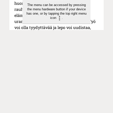
huono uutinen. Voimme levätä hieman
The menu can be accessed by pressing
rauhallisemmin, kun tiedämme, ettei
the menu hardware button if your device
has one, or by tapping the top right menu
elämäämme tarvitse pitää koossa
icon
.
uramenestyksellä eikä pakenemisella. Työ
voi olla tyydyttävää ja lepo voi uudistaa,
mutta kumpaakaan ei ole tarkoitettu
vastaamaan kysymykseen siitä, mitä
syvimmin tarvitsemme.
Kirjoittaja tekee väitöstutkimusta ja
opiskelee papiksi Oxfordin Wycliffe
Hallissa.
KOKEILE KUUKAUSI
EUROLLA