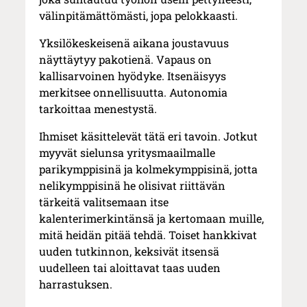
välinpitämättömästi, jopa pelokkaasti.
Yksilökeskeisenä aikana joustavuus
näyttäytyy pakotienä. Vapaus on
kallisarvoinen hyödyke. Itsenäisyys
merkitsee onnellisuutta. Autonomia
tarkoittaa menestystä.
Ihmiset käsittelevät tätä eri tavoin. Jotkut
myyvät sielunsa yritysmaailmalle
parikymppisinä ja kolmekymppisinä, jotta
nelikymppisinä he olisivat riittävän
tärkeitä valitsemaan itse
kalenterimerkintänsä ja kertomaan muille,
mitä heidän pitää tehdä. Toiset hankkivat
uuden tutkinnon, keksivät itsensä
uudelleen tai aloittavat taas uuden
harrastuksen.