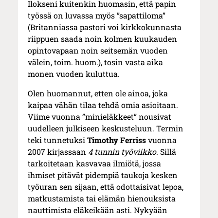
Ilokseni kuitenkin huomasin, että papin
työssä on luvassa myös ”sapattiloma”
(Britanniassa pastori voi kirkkokunnasta
riippuen saada noin kolmen kuukauden
opintovapaan noin seitsemän vuoden
välein, toim. huom.), tosin vasta aika
monen vuoden kuluttua.
Olen huomannut, etten ole ainoa, joka
kaipaa vähän tilaa tehdä omia asioitaan.
Viime vuonna ”minieläkkeet” nousivat
uudelleen julkiseen keskusteluun. Termin
teki tunnetuksi
Timothy Ferriss
vuonna
2007 kirjassaan
4 tunnin työviikko
. Sillä
tarkoitetaan kasvavaa ilmiötä, jossa
ihmiset pitävät pidempiä taukoja kesken
työuran sen sijaan, että odottaisivat lepoa,
matkustamista tai elämän hienouksista
nauttimista eläkeikään asti. Nykyään