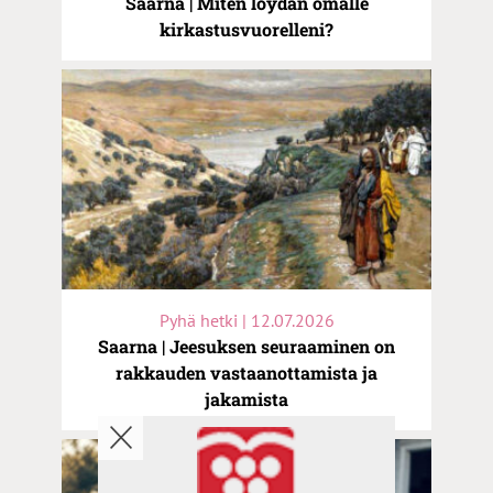
Saarna | Miten löydän omalle
kirkastusvuorelleni?
Pyhä hetki | 12.07.2026
Saarna | Jeesuksen seuraaminen on
rakkauden vastaanottamista ja
jakamista