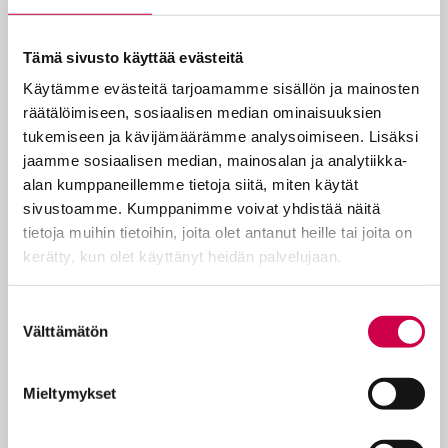
Viimeisellä tuomiolla nekin, jotka nyt
osoittelevat muita sormellaan,
Tämä sivusto käyttää evästeitä
joutuvat kohtaamaan Jumalan
Käytämme evästeitä tarjoamamme sisällön ja mainosten
vanhurskauden.
räätälöimiseen, sosiaalisen median ominaisuuksien
tukemiseen ja kävijämäärämme analysoimiseen. Lisäksi
jaamme sosiaalisen median, mainosalan ja analytiikka-
Tuomiosunnuntaina Jumala lähestyy
alan kumppaneillemme tietoja siitä, miten käytät
meitä Kristuksessa ja asettaa meidät
sivustoamme. Kumppanimme voivat yhdistää näitä
kasvojensa eteen. Jokainen ihminen on
tietoja muihin tietoihin, joita olet antanut heille tai joita on
itse vastuussa teoistaan ja tekemättä
kerätty, kun olet käyttänyt heidän palvelujaan.
jättämisistään. Viimeisessä tuomiossa
Jumalan vanhurskaus toteutuu lopullisesti.
Cookiebot >
Suostumuksen
Tuomiosunnuntain liturginen väri on
Välttämätön
valinta
vihreä, ja alttarille sytytetään kaksi
kynttilää. Evankeliumi: Matt. 25:31–46
Mieltymykset
Jeesus sanoi…