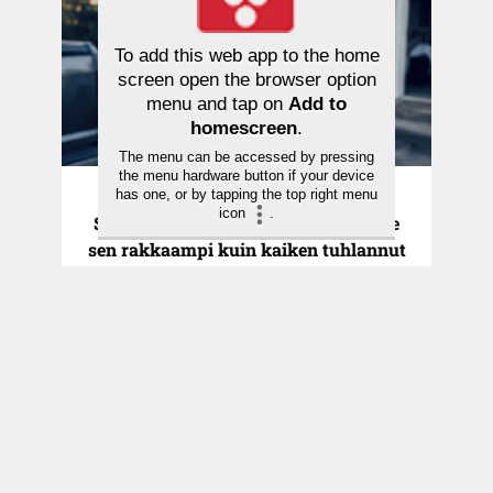
To add this web app to the home
screen open the browser option
menu and tap on
Add to
homescreen
.
The menu can be accessed by pressing
the menu hardware button if your device
has one, or by tapping the top right menu
Pyhä hetki | 21.06.2026
icon
.
Saarna | Hurskas poika ei ollut Isälle
sen rakkaampi kuin kaiken tuhlannut
veli
Toimitus