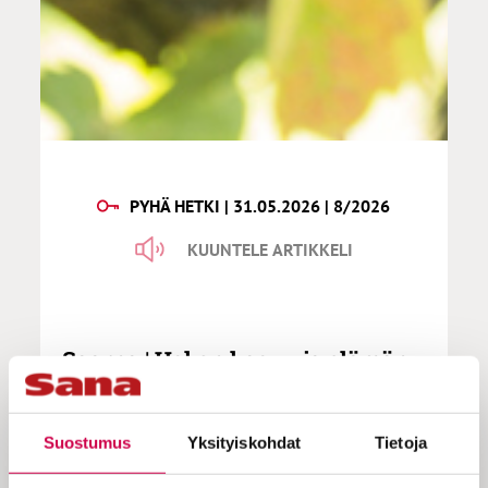
PYHÄ HETKI | 31.05.2026 | 8/2026
KUUNTELE ARTIKKELI
Saarna | Uskon kasvu ja elämän
voima
Suostumus
Yksityiskohdat
Tietoja
”Jumalan hoidossa oleminen on