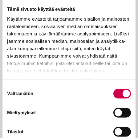
elämänpituinen kasvuprosessi”,
Tämä sivusto käyttää evästeitä
Sinikka Tuori kirjoittaa saarnassaan.
Käytämme evästeitä tarjoamamme sisällön ja mainosten
räätälöimiseen, sosiaalisen median ominaisuuksien
tukemiseen ja kävijämäärämme analysoimiseen. Lisäksi
Helluntain jälkeistä sunnuntaita vietetään
jaamme sosiaalisen median, mainosalan ja analytiikka-
Pyhän Kolminaisuuden juhlana.
alan kumppaneillemme tietoja siitä, miten käytät
Pyhäpäivän sanomassa kiteytyy kirkon
sivustoamme. Kumppanimme voivat yhdistää näitä
opetus Jumalan kolmiyhteisyydestä. Pyhän
tietoja muihin tietoihin, joita olet antanut heille tai joita on
Kolminaisuuden päivä on
kerätty, kun olet käyttänyt heidän palvelujaan.
uskontunnustuksen päivä. Pyhän
liturginen väri on valkoinen, ja alttarilla on
Cookiebot >
Suostumuksen
kuusi kynttilää. Joh. 15:1–10: Jeesus sanoo:
Välttämätön
valinta
”Minä olen tosi viinipuu, ja Isäni…
Mieltymykset
Tilastot