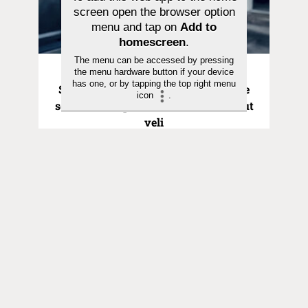
screen open the browser option
menu and tap on
Add to
homescreen
.
The menu can be accessed by pressing
Pyhä hetki | 21.06.2026
the menu hardware button if your device
has one, or by tapping the top right menu
Saarna | Hurskas poika ei ollut Isälle
icon
.
sen rakkaampi kuin kaiken tuhlannut
veli
Toimitus
Yhteystiedot
Postiosoite