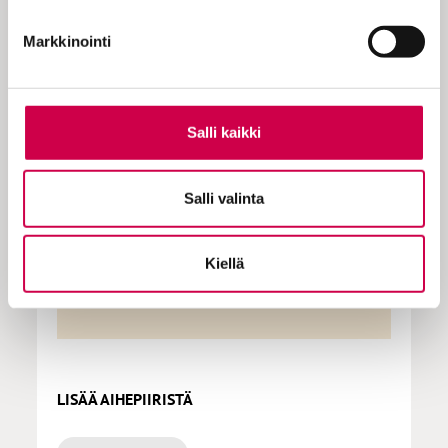
KOKEILE KUUKAUSI
EUROLLA
Markkinointi
Tutustu Sanan digitilaukseen
1 € / 1 kk. Se on helppoa ja
Salli kaikki
turvallista, voit perua
tilauksen milloin hyvänsä.
Salli valinta
Kiellä
Tilaa Sana
LISÄÄ AIHEPIIRISTÄ