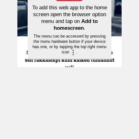
To add this web app to the home
screen open the browser option
menu and tap on
Add to
homescreen
.
The menu can be accessed by pressing
the menu hardware button if your device
Pyhä hetki | 21.06.2026
has one, or by tapping the top right menu
Saarna | Hurskas poika ei ollut Isälle
icon
.
sen rakkaampi kuin kaiken tuhlannut
veli
Toimitus
Yhteystiedot