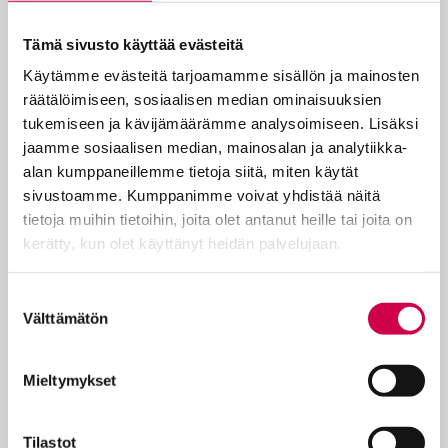
missä tunnistat Jumalan läsnäolon
Tämä sivusto käyttää evästeitä
tänään.
Käytämme evästeitä tarjoamamme sisällön ja mainosten
räätälöimiseen, sosiaalisen median ominaisuuksien
tukemiseen ja kävijämäärämme analysoimiseen. Lisäksi
jaamme sosiaalisen median, mainosalan ja analytiikka-
Vietämme pääsiäisjakson 3. paastonajan
alan kumppaneillemme tietoja siitä, miten käytät
sunnuntaita. Joh. 12:37–43: Evankeliumista
sivustoamme. Kumppanimme voivat yhdistää näitä
Johanneksen mukaan, luvusta 12 Vaikka
tietoja muihin tietoihin, joita olet antanut heille tai joita on
Jeesus oli tehnyt monia tunnustekoja
kerätty, kun olet käyttänyt heidän palvelujaan.
ihmisten nähden, nämä eivät uskoneet
häneen. Näin kävi toteen profeetta Jesajan
Cookiebot >
Suostumuksen
sana: – Herra, kuka uskoi meidän
Välttämätön
valinta
sanomamme? Kenelle ilmaistiin Herran
käsivarren voima?…
Mieltymykset
Tilastot