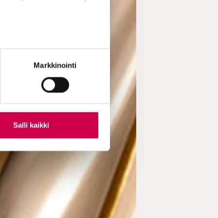
Markkinointi
Salli kaikki