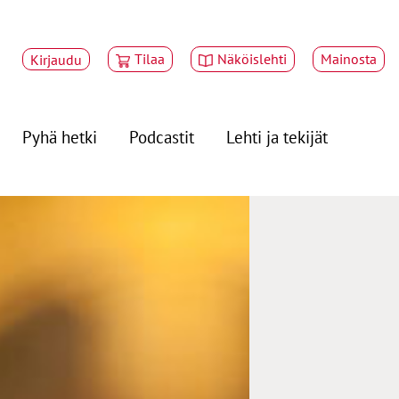
Tilaa
Näköislehti
Mainosta
Kirjaudu
Pyhä hetki
Podcastit
Lehti ja tekijät