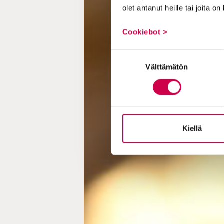
olet antanut heille tai joita o
Cookiebot >
Suostumuksen
Välttämätön
valinta
Kiellä