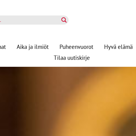
nat
Aika ja ilmiöt
Puheenvuorot
Hyvä elämä
Tilaa uutiskirje