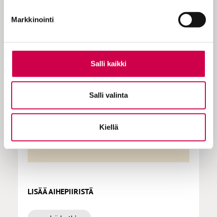
KOKEILE KUUKAUSI
EUROLLA
Markkinointi
Tutustu Sanan digitilaukseen
1 € / 1 kk. Se on helppoa ja
Salli kaikki
turvallista, voit perua
tilauksen milloin hyvänsä.
Salli valinta
Tilaa Sana
Kiellä
LISÄÄ AIHEPIIRISTÄ