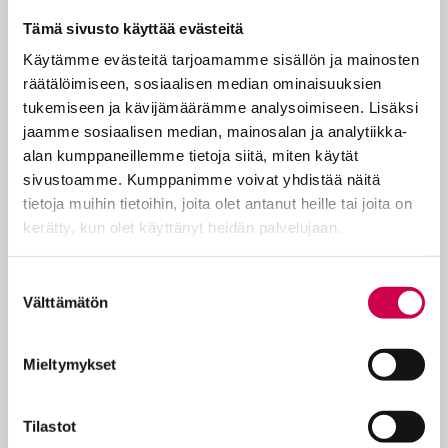
adventtisunnuntain saarnassaan.
Tämä sivusto käyttää evästeitä
Käytämme evästeitä tarjoamamme sisällön ja mainosten
räätälöimiseen, sosiaalisen median ominaisuuksien
Kirkkokäsikirja kertoo, että evankelisessa
tukemiseen ja kävijämäärämme analysoimiseen. Lisäksi
kristikunnassa tämän päivän aiheena on
jaamme sosiaalisen median, mainosalan ja analytiikka-
Kristuksen tuleminen kunniassaan aikojen
alan kumppaneillemme tietoja siitä, miten käytät
lopulla. Tämän ilmaisee myös nimitys
sivustoamme. Kumppanimme voivat yhdistää näitä
adventus glorificationis, jonka Eerik
tietoja muihin tietoihin, joita olet antanut heille tai joita on
Sorolainen Postillassaan (1621) suomensi
kerätty, kun olet käyttänyt heidän palvelujaan.
sanoilla Christuxen cunnialisesta
tulemisesta. Seurakunnan tulee
Cookiebot >
Suostumuksen
kärsivällisesti kilvoitellen odottaa
Välttämätön
valinta
Kristuksen tuloa. Keskelle hätää ja…
Mieltymykset
Tilastot