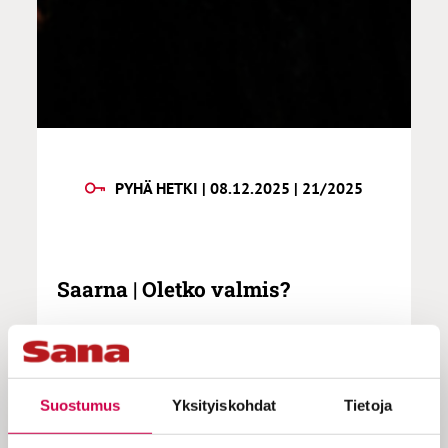
PYHÄ HETKI | 08.12.2025 | 21/2025
Saarna | Oletko valmis?
”Jeesus tulee – olenko valmis? Kyllä,
Suostumus
Yksityiskohdat
Tietoja
jos olen tehnyt valmistelut”, Virpi
Nyman kirjoittaa 2.