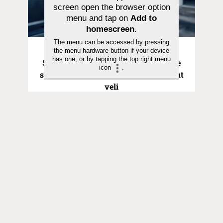
screen open the browser option
menu and tap on
Add to
homescreen
.
The menu can be accessed by pressing
Pyhä hetki | 21.06.2026
the menu hardware button if your device
has one, or by tapping the top right menu
Saarna | Hurskas poika ei ollut Isälle
icon
.
sen rakkaampi kuin kaiken tuhlannut
veli
Toimitus
Yhteystiedot
Postiosoite