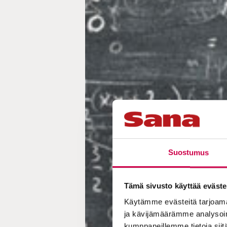
Suostumus
Tämä sivusto käyttää eväste
Käytämme evästeitä tarjoama
ja kävijämäärämme analysoim
kumppaneillemme tietoja siitä