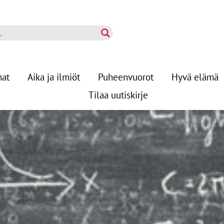
nat
Aika ja ilmiöt
Puheenvuorot
Hyvä elämä
Tilaa uutiskirje