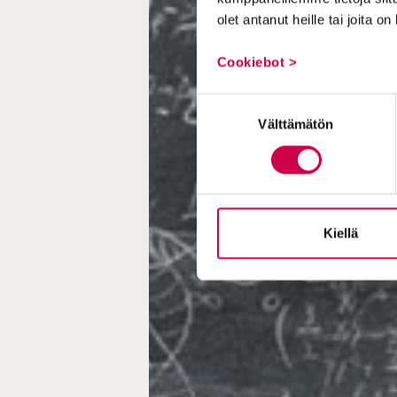
olet antanut heille tai joita o
Cookiebot >
Suostumuksen
Välttämätön
valinta
Kiellä