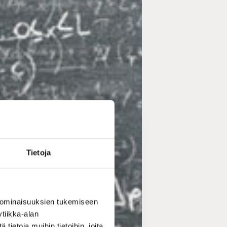
Tietoja
 ominaisuuksien tukemiseen
tiikka-alan
ietoja muihin tietoihin, joita