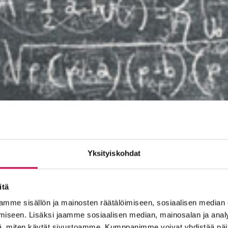
Yksityiskohdat
itä
mme sisällön ja mainosten räätälöimiseen, sosiaalisen median
iseen. Lisäksi jaamme sosiaalisen median, mainosalan ja analy
, miten käytät sivustoamme. Kumppanimme voivat yhdistää näitä t