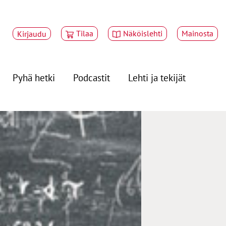
Tilaa
Näköislehti
Mainosta
Kirjaudu
Pyhä hetki
Podcastit
Lehti ja tekijät